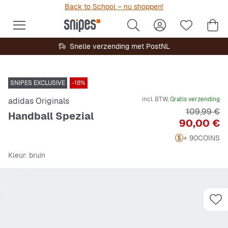
Back to School – nu shoppen!
Snelle verzending met PostNL
SNIPES EXCLUSIVE
-18%
incl. BTW,
Gratis verzending
adidas Originals
Originele P
109,99 €
Handball Spezial
Prijs
90,00 €
+ 90
COINS
Kleur
: bruin