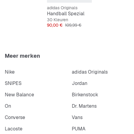
Features:
adidas Originals
Handball Spezial
30 Kleuren
Normale pasvorm
Prijs
Originele Prijs
90,00 €
109,99 €
Vetersluiting
Bovenmateriaal van leer en synthetisch
Meer merken
Inlegzool van textiel en synthetisch
Nike
adidas Originals
Buitenzool van natuurlijk rubber
SNIPES
Jordan
New Balance
Birkenstock
On
Dr. Martens
Converse
Vans
Lacoste
PUMA