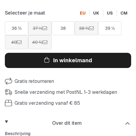
Selecteer je maat
EU
UK
US
CM
36 ⅔
37 ⅓
38
38 ⅔
39 ⅓
40
40 ⅔
In winkelmand
Gratis retourneren
Snelle verzending met PostNL 1-3 werkdagen
Gratis verzending vanaf € 85
Over dit item
Beschrijving