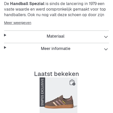
De
Handball Spezial
is sinds de lancering in 1979 een
vaste waarde en werd oorspronkelijk gemaakt voor top
handballers. Ook nu nog valt deze schoen op door zijn
tijdloze stijl en comfort. Het bovenmateriaal van soepel
Meer weergeven
suède geeft deze schoenen een hoogwaardige
uitstraling die op straat opvalt. De zachte buitenzool van
Materiaal
natuurlijk rubber versterkt de vintage vibe en zorgt voor
goede grip en duurzaamheid. Het
adidas
Spezial
Trefoil-logo op de tong en de naam Spezial in gouden
Meer informatie
folie aan de zijkant geven een vleugje traditie en
authenticiteit.
Laatst bekeken
Of je nu de stad verkent of met vrienden afspreekt: deze
SNIPES EXCLUSIVE
-18%
schoenen zijn jouw eerste keuze voor een klassieke look
met een moderne twist. Word onderdeel van de legende
en laat overal waar je gaat een statement achter.