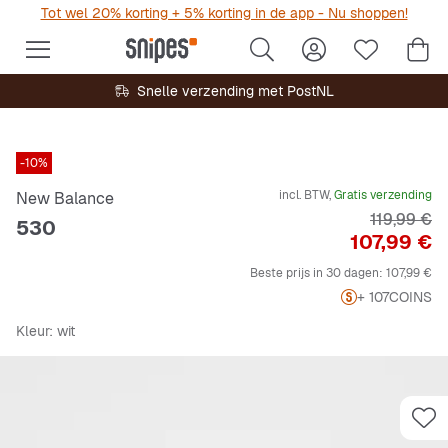
Tot wel 20% korting + 5% korting in de app - Nu shoppen!
Snelle verzending met PostNL
-10%
incl. BTW,
Gratis verzending
New Balance
Originele P
119,99 €
530
Prijs
107,99 €
Beste prijs in 30 dagen:
107,99 €
+ 107
COINS
Kleur
: wit