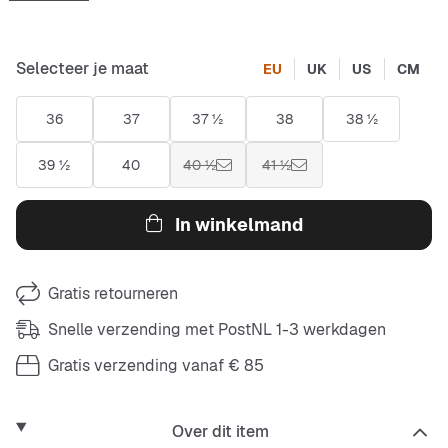
Selecteer je maat
EU
UK
US
CM
36
37
37 ½
38
38 ½
39 ½
40
40 ½
41 ½
In winkelmand
Gratis retourneren
Snelle verzending met PostNL 1-3 werkdagen
Gratis verzending vanaf € 85
Over dit item