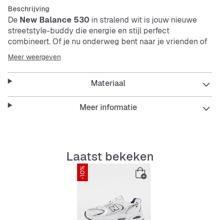
Beschrijving
De
New Balance 530
in stralend wit is jouw nieuwe
streetstyle-buddy die energie en stijl perfect
combineert. Of je nu onderweg bent naar je vrienden of
gewoon chillt in de stad – deze
sneaker
brengt je altijd
Meer weergeven
vooruit. Met ademend
mesh
, een flexibele buitenzool en
antislip grip ben je klaar voor elke beweging.
Materiaal
Deze
New Balance 530
geeft je een frisse, sportieve
Meer informatie
vibe en is ideaal voor dagelijks gebruik in de stad.
Comfort en stijl gaan hier hand in hand, zodat je er altijd
goed uitziet en je vrij kunt bewegen.
Laatst bekeken
Features:
-10%
Ademend
mesh
voor fris draagcomfort
Schokdempende elementen voor perfecte steun