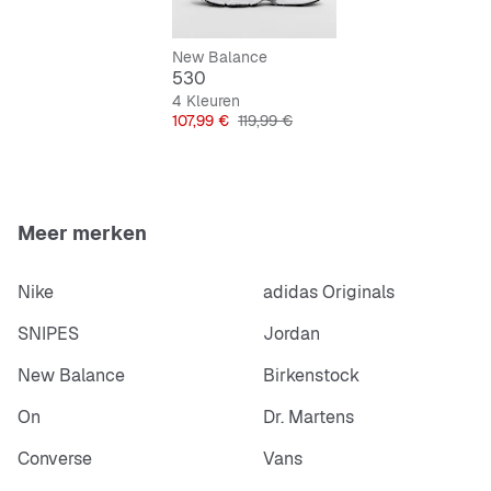
Duurzame, slijtvaste buitenzool voor straatklare
New Balance
prestaties
530
4 Kleuren
Strak, stijlvol ontwerp zonder hak voor een relaxte
Prijs
Originele Prijs
107,99 €
119,99 €
look
Meer merken
Nike
adidas Originals
SNIPES
Jordan
New Balance
Birkenstock
On
Dr. Martens
Converse
Vans