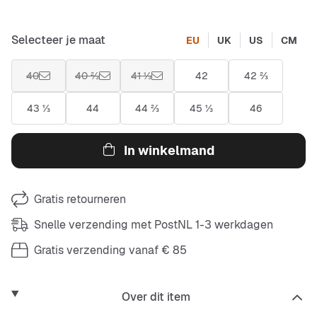
Selecteer je maat
EU
UK
US
CM
40
40 ⅔
41 ⅓
42
42 ⅔
43 ⅓
44
44 ⅔
45 ⅓
46
In winkelmand
Gratis retourneren
Snelle verzending met PostNL 1-3 werkdagen
Gratis verzending vanaf € 85
Over dit item