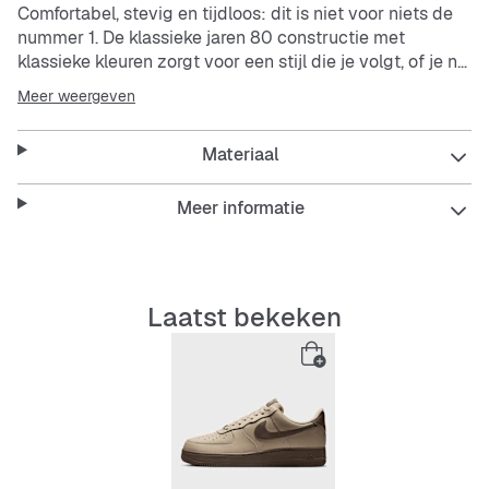
Comfortabel, stevig en tijdloos: dit is niet voor niets de
nummer 1. De klassieke jaren 80 constructie met
klassieke kleuren zorgt voor een stijl die je volgt, of je nu
op het veld staat of onderweg bent.
Meer weergeven
Het bovenwerk van leer wordt mettertijd zachter en
Materiaal
krijgt een vintage look.
De Nike Air demping is oorspronkelijk ontworpen voor
basketbalperformance en is comfortabel, de hele dag
Meer informatie
lang.
De gewatteerde, lage kraag ziet er gestroomlijnd uit en
voelt heerlijk aan.
Laatst bekeken