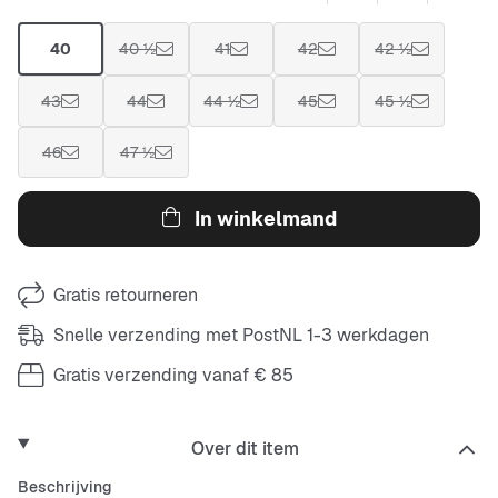
40
40 ½
41
42
42 ½
43
44
44 ½
45
45 ½
46
47 ½
In winkelmand
Gratis retourneren
Snelle verzending met PostNL 1-3 werkdagen
Gratis verzending vanaf € 85
Over dit item
Beschrijving