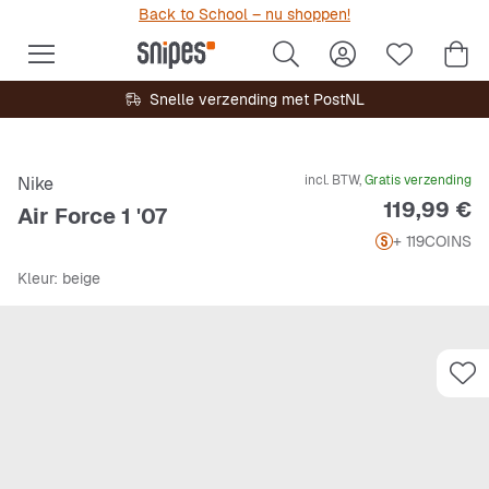
Back to School – nu shoppen!
Snelle verzending met PostNL
incl. BTW,
Gratis verzending
Nike
Prijs
119,99 €
Air Force 1 '07
+ 119
COINS
Kleur
: beige