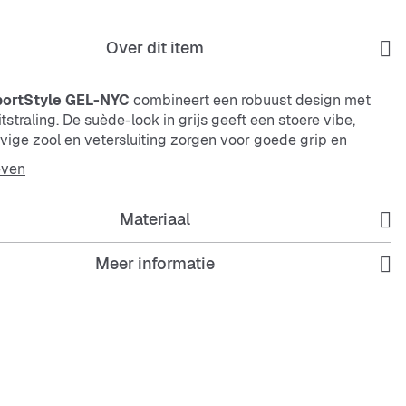
Over dit item
ortStyle GEL-NYC
combineert een robuust design met
itstraling. De suède-look in grijs geeft een stoere vibe,
evige zool en vetersluiting zorgen voor goede grip en
even
Materiaal
Meer informatie
 materiaal met suède-look
e pasvorm voor goede grip
tabele low-cut vorm