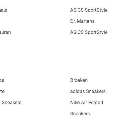
nals
ASICS SportStyle
Dr. Martens
auren
ASICS SportStyle
ps
Broeken
tte
adidas Sneakers
 Sneakers
Nike Air Force 1
Sneakers