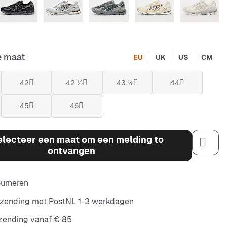
e maat
EU
UK
US
CM
42
42 ½
43 ½
44
45
46
electeer een maat om een melding to
ontvangen
ourneren
rzending met PostNL 1-3 werkdagen
rzending vanaf € 85