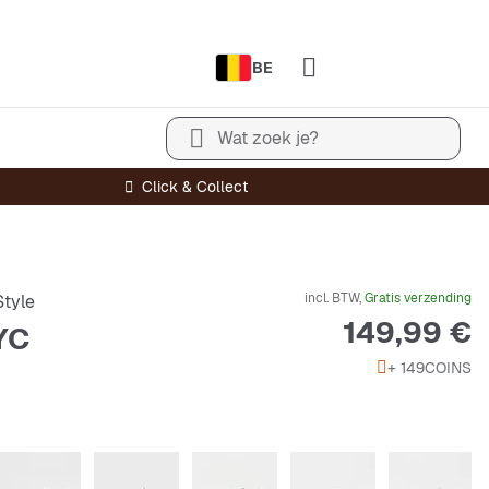
BE
Wat zoek je?
Click & Collect
incl. BTW,
Gratis verzending
tyle
Prijs
149,99 €
YC
+ 149
COINS