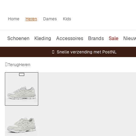
Home
Heren
Dames
Kids
Schoenen
Kleding
Accessoires
Brands
Sale
Nieu
Snelle verzending met PostNL
Terug
Heren