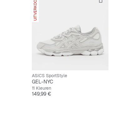
UITVERKOCHT
Handige
Stoer g
ASICS SportStyle
GEL-NYC
11 Kleuren
Prijs
149,99 €