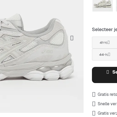
Selecteer j
41 ½
44 ½
S
Gratis ret
Snelle ve
Gratis ve