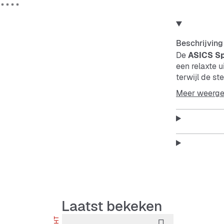
Beschrijving
De
ASICS Sp
een relaxte u
terwijl de st
comfort.
Meer weerg
Features:
Robuust
Stabiel
Laatst bekeken
Comfor