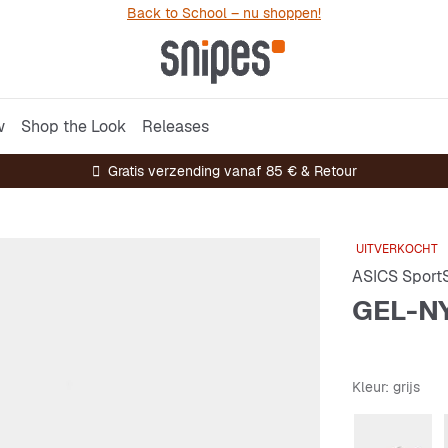
Back to School – nu shoppen!
w
Shop the Look
Releases
Gratis verzending vanaf 85 € & Retour
UITVERKOCHT
ASICS SportS
GEL-N
Kleur
: grijs