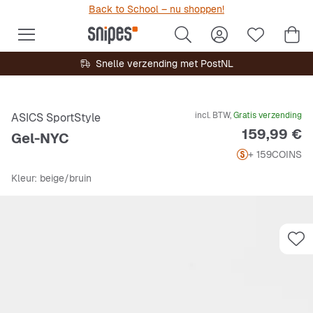
Back to School – nu shoppen!
Snelle verzending met PostNL
incl. BTW,
Gratis verzending
ASICS SportStyle
Prijs
159,99 €
Gel-NYC
+ 159
COINS
Kleur
: beige/bruin