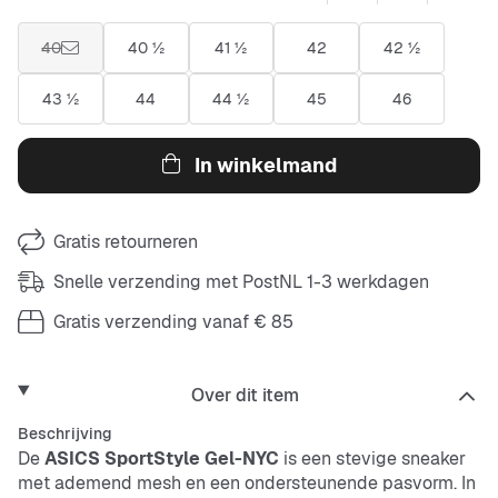
40
40 ½
41 ½
42
42 ½
43 ½
44
44 ½
45
46
In winkelmand
Gratis retourneren
Snelle verzending met PostNL 1-3 werkdagen
Gratis verzending vanaf € 85
Over dit item
Beschrijving
De
ASICS SportStyle Gel-NYC
is een stevige sneaker
met ademend
mesh
en een ondersteunende pasvorm. In