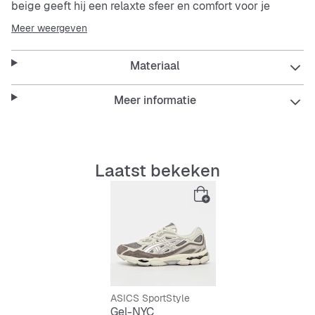
beige geeft hij een relaxte sfeer en comfort voor je
dagelijkse look. De veters zorgen voor een perfecte grip,
Meer weergeven
terwijl het duurzame materiaal makkelijk te
onderhouden is.
Materiaal
Features:
Meer informatie
Ademend
mesh
Laatst bekeken
Ondersteunende pasvorm
Duurzaam materiaal
Makkelijk te onderhouden
Veters voor optimale grip
ASICS SportStyle
Gel-NYC