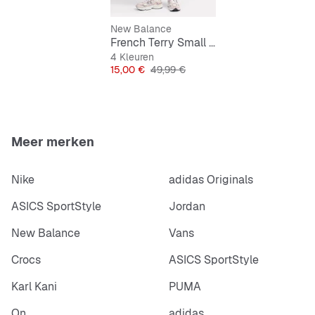
New Balance
French Terry Small Logo Jogger
4 Kleuren
Prijs
Originele Prijs
15,00 €
49,99 €
Meer merken
Nike
adidas Originals
ASICS SportStyle
Jordan
New Balance
Vans
Crocs
ASICS SportStyle
Karl Kani
PUMA
On
adidas