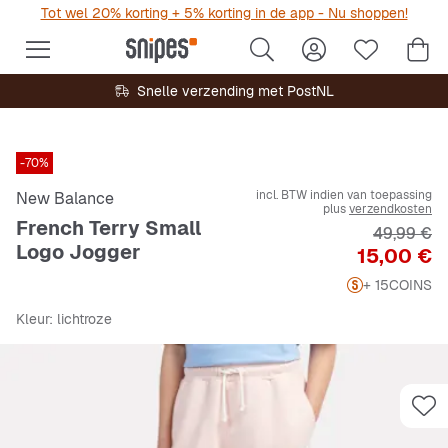
Tot wel 20% korting + 5% korting in de app - Nu shoppen!
Snelle verzending met PostNL
-70%
incl. BTW indien van toepassing
New Balance
plus
verzendkosten
French Terry Small
Originele 
49,99 €
Logo Jogger
Prijs
15,00 €
+ 15
COINS
Kleur
: lichtroze