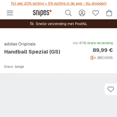
Tot wel 20% korting + 5% korting in de app - Nu shoppen!
Snelle verzending met PostNL
incl. BTW,
Gratis verzending
adidas Originals
Prijs
89,99 €
Handball Spezial (GS)
+ 89
COINS
Kleur
: beige