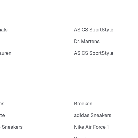
nals
ASICS SportStyle
Dr. Martens
auren
ASICS SportStyle
ps
Broeken
tte
adidas Sneakers
 Sneakers
Nike Air Force 1