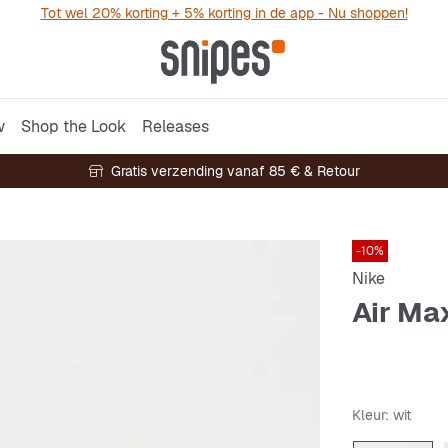
Tot wel 20% korting + 5% korting in de app - Nu shoppen!
w
Shop the Look
Releases
Gratis verzending vanaf 85 € & Retour
-10%
Nike
Air Ma
Kleur
: wit