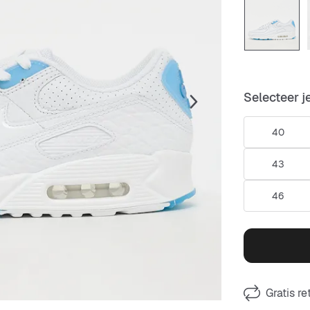
Selecteer j
40
43
46
Gratis r