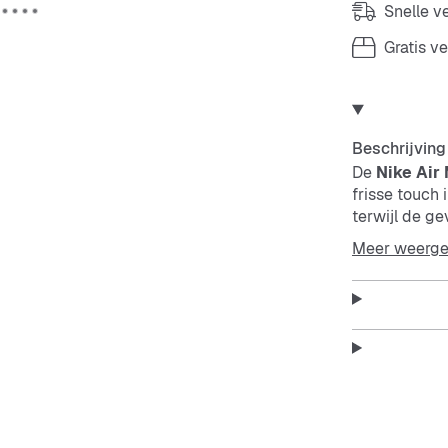
Snelle 
Gratis v
Beschrijving
De
Nike Air
frisse touch 
terwijl de ge
design met bl
Meer weerg
Features:
Ademen
Stabie