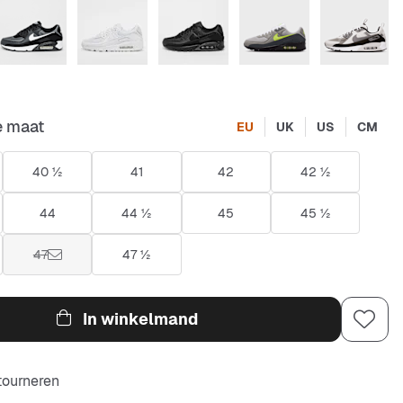
e maat
EU
UK
US
CM
40 ½
41
42
42 ½
44
44 ½
45
45 ½
47
47 ½
In winkelmand
etourneren