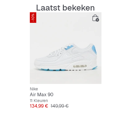
Laatst bekeken
Duurzaa
-10%
Vetersl
Opvall
Nike
Air Max 90
11 Kleuren
Prijs
Originele Prijs
134,99 €
149,99 €