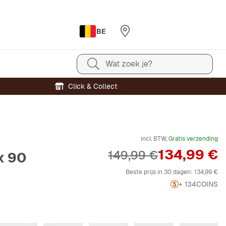
BE
Wat zoek je?
Click & Collect
incl. BTW,
Gratis verzending
Prijs
134,99 €
Originele Prijs
149,99 €
x 90
Beste prijs in 30 dagen:
134,99 €
+ 134
COINS