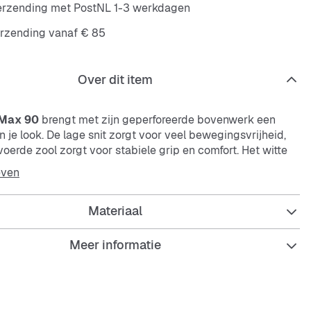
verzending met PostNL 1-3 werkdagen
erzending vanaf € 85
Over dit item
 Max 90
brengt met zijn geperforeerde bovenwerk een
in je look. De lage snit zorgt voor veel bewegingsvrijheid,
voerde zool zorgt voor stabiele grip en comfort. Het witte
auwe accenten past makkelijk bij elke outfit.
even
Materiaal
Meer informatie
d, geperforeerd bovenwerk
le pasvorm