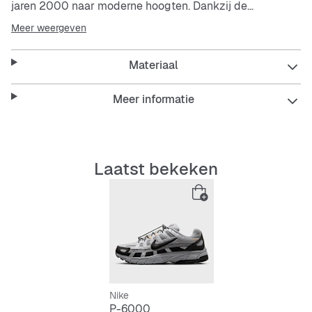
jaren 2000 naar moderne hoogten. Dankzij de
gemengde materialen en sportieve lijnen is het de
Meer weergeven
perfecte mix van opvallend comfort en stijl van de
vroege jaren 2000.
Materiaal
De middenzool van foam zorgt voor een opvallende, op
atletiek geïnspireerde houding en zachte demping.
Meer informatie
Het nostalgische design is geïnspireerd op de Nike
Pegasus 25 en de Nike Pegasus 2006.
Textiel met leren en synthetische overlays houden je
voeten koel en bieden structuur.
Laatst bekeken
Nike
P-6000