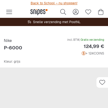
Back to School – nu shoppen!
Snelle verzending met PostNL
incl. BTW,
Gratis verzending
Nike
Prijs
124,99 €
P-6000
+ 124
COINS
Kleur
: grijs