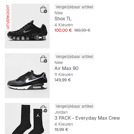
Vergelijkbaar artikel
UITVERKOCHT
Nike
Shox TL
4 Kleuren
Prijs
Originele Prijs
100,00 €
169,99 €
Vergelijkbaar artikel
Nike
Air Max 90
11 Kleuren
Prijs
149,99 €
Vergelijkbaar artikel
Jordan
3 PACK - Everyday Max Crew
4 Kleuren
Prijs
19,99 €