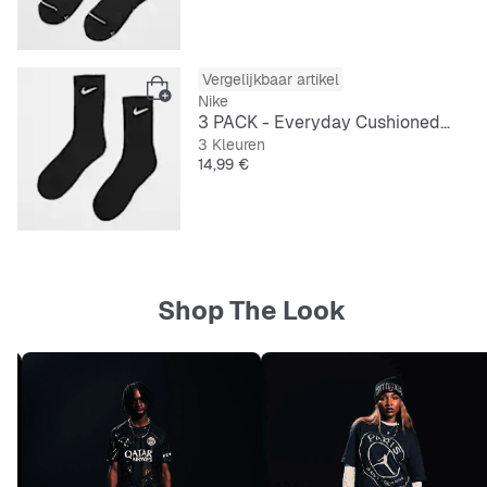
Vergelijkbaar artikel
Nike
3 PACK - Everyday Cushioned Training Crew Socks
3 Kleuren
Prijs
14,99 €
Shop The Look