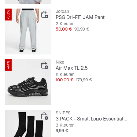
Jordan
-50%
PSG Dri-FIT JAM Pant
2 Kleuren
Prijs
Originele Prijs
50,00 €
99,99 €
Nike
-44%
Air Max TL 2.5
11 Kleuren
Prijs
Originele Prijs
100,00 €
179,99 €
SNIPES
3 PACK - Small Logo Essential Crew Socks
3 Kleuren
Prijs
9,99 €