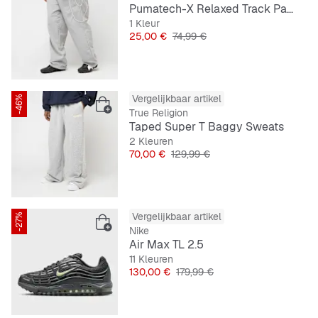
Pumatech-X Relaxed Track Pant Woven
1 Kleur
Prijs
Originele Prijs
25,00 €
74,99 €
Vergelijkbaar artikel
-46%
True Religion
Taped Super T Baggy Sweats
2 Kleuren
Prijs
Originele Prijs
70,00 €
129,99 €
Vergelijkbaar artikel
-27%
Nike
Air Max TL 2.5
11 Kleuren
Prijs
Originele Prijs
130,00 €
179,99 €