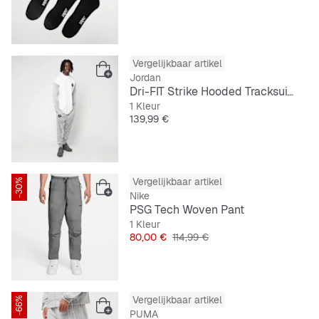
Vergelijkbaar artikel
Jordan
Dri-FIT Strike Hooded Tracksuit KSE5
1 Kleur
Prijs
139,99 €
Vergelijkbaar artikel
-30%
Nike
PSG Tech Woven Pant
1 Kleur
Prijs
Originele Prijs
80,00 €
114,99 €
Vergelijkbaar artikel
-66%
PUMA