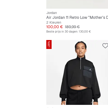
Jordan
2 Kleuren
Prijs
Originele Prijs
100,00 €
189,99 €
Beste prijs in 30 dagen:
130,00 €
-28%