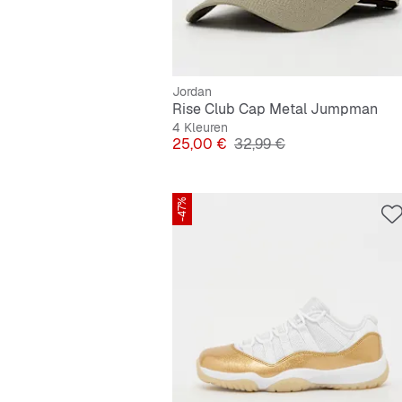
Jordan
Rise Club Cap Metal Jumpman
4 Kleuren
Prijs
Originele Prijs
25,00 €
32,99 €
-47%