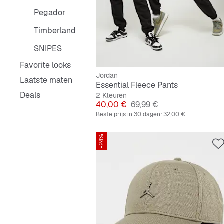
Pegador
Timberland
SNIPES
Favorite looks
Jordan
Laatste maten
Essential Fleece Pants
Deals
2 Kleuren
Prijs
Originele Prijs
40,00 €
69,99 €
Beste prijs in 30 dagen:
32,00 €
-24%