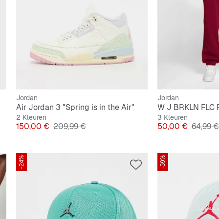
Jordan
Jordan
Air Jordan 3 "Spring is in the Air"
2 Kleuren
3 Kleuren
Prijs
Originele Prijs
Prijs
Originel
150,00 €
209,99 €
50,00 €
64,99 €
-24%
-39%