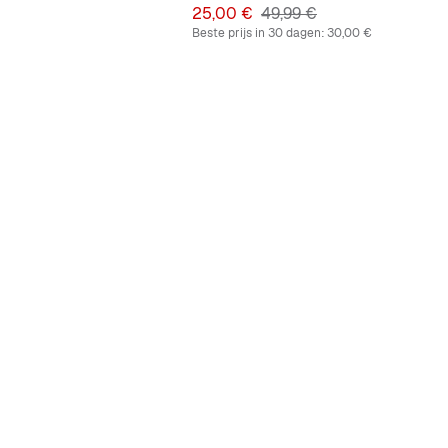
Prijs
Originele Prijs
25,00 €
49,99 €
Beste prijs in 30 dagen:
30,00 €