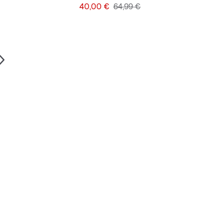
e Prijs
Prijs
Originele Prijs
40,00 €
64,99 €