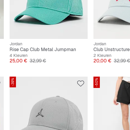
Jordan
Jordan
Rise Cap Club Metal Jumpman
Club Unstructur
4 Kleuren
2 Kleuren
Prijs
Originele Prijs
Prijs
Originel
25,00 €
32,99 €
20,00 €
32,99 
-39%
-50%