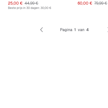
Prijs
Originele Prijs
Prijs
Originel
25,00 €
44,99 €
60,00 €
79,99 €
Beste prijs in 30 dagen:
30,00 €
Pagina
1
van
4