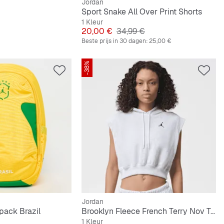
Jordan
Sport Snake All Over Print Shorts
1 Kleur
e Prijs
Prijs
Originele Prijs
20,00 €
34,99 €
Beste prijs in 30 dagen:
25,00 €
-38%
Jordan
pack Brazil
Brooklyn Fleece French Terry Nov Top
1 Kleur