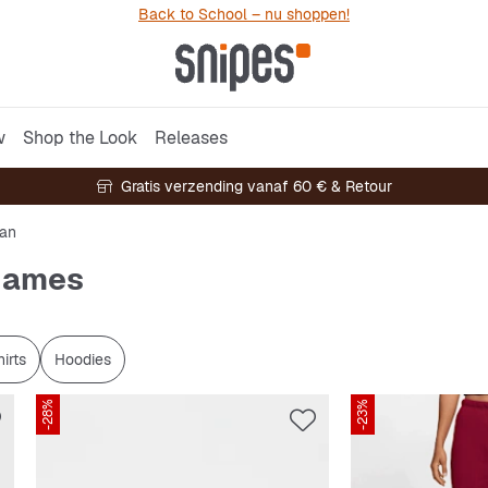
Back to School – nu shoppen!
w
Shop the Look
Releases
Gratis verzending vanaf 60 € & Retour
dan
 dames
irts
Hoodies
-28%
-23%