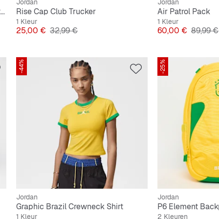
Jordan
Jordan
Brooklyn Fleece French Terry Quarter Zip Hike Mike
Rise Cap Club Trucker
Air Patrol Pack
1 Kleur
1 Kleur
Prijs
Originele Prijs
Prijs
Originel
25,00 €
32,99 €
60,00 €
89,99 €
-44%
-25%
Jordan
Jordan
Graphic Brazil Crewneck Shirt
P6 Element Back
1 Kleur
2 Kleuren