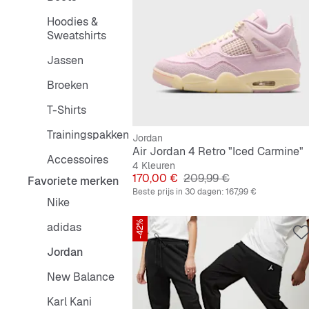
Hoodies &
Sweatshirts
Jassen
Broeken
T-Shirts
Trainingspakken
Jordan
Air Jordan 4 Retro "Iced Carmine"
Accessoires
4 Kleuren
Prijs
Originele Prijs
170,00 €
209,99 €
Favoriete merken
Beste prijs in 30 dagen:
167,99 €
Nike
-42%
adidas
Jordan
New Balance
Karl Kani