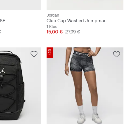
Jordan
 SE
Club Cap Washed Jumpman
1 Kleur
e Prijs
Prijs
Originele Prijs
€
15,00 €
27,99 €
-42%