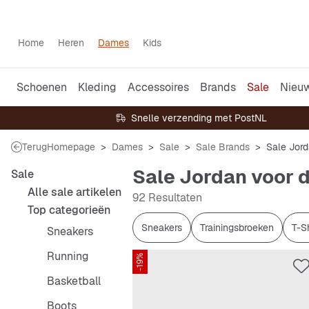
Home
Heren
Dames
Kids
Schoenen
Kleding
Accessoires
Brands
Sale
Nieu
Snelle verzending met PostNL
Terug
Homepage
Dames
Sale
Sale Brands
Sale Jor
Sale Jordan voor
Sale
Alle sale artikelen
92 Resultaten
Top categorieën
Sneakers
Trainingsbroeken
T-Sh
Sneakers
Running
-19%
Basketball
Boots