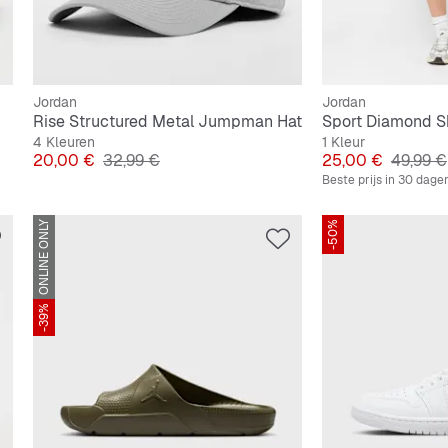
Jordan
Jordan
Rise Structured Metal Jumpman Hat
Sport Diamond Sh
4 Kleuren
1 Kleur
Prijs
Originele Prijs
Prijs
Originel
20,00 €
32,99 €
25,00 €
49,99 €
Beste prijs in 30 dage
ONLINE ONLY
-50%
-39%