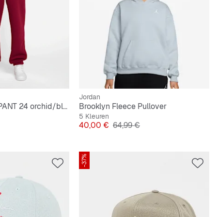
Jordan
W J BRKLN FLC PANT 24 orchid/black
Brooklyn Fleece Pullover
5 Kleuren
e Prijs
Prijs
Originele Prijs
40,00 €
64,99 €
-37%