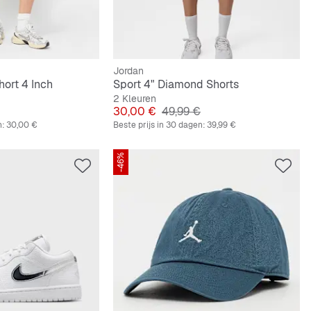
Jordan
ort 4 Inch
Sport 4" Diamond Shorts
2 Kleuren
e Prijs
Prijs
Originele Prijs
30,00 €
49,99 €
n:
30,00 €
Beste prijs in 30 dagen:
39,99 €
-46%