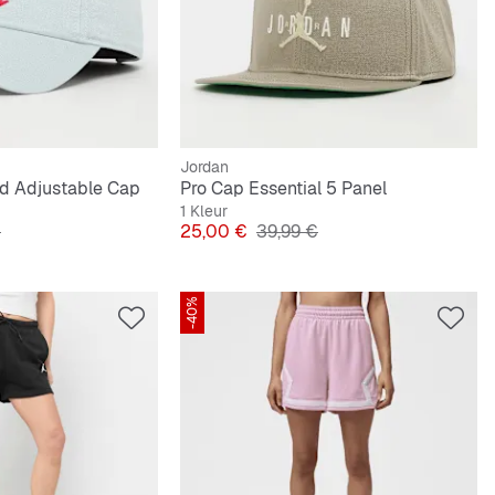
Jordan
ed Adjustable Cap
Pro Cap Essential 5 Panel
1 Kleur
e Prijs
Prijs
Originele Prijs
€
25,00 €
39,99 €
-40%