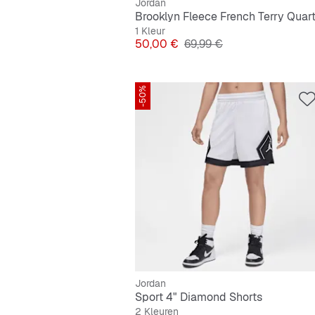
Jordan
1 Kleur
Prijs
Originele Prijs
50,00 €
69,99 €
-50%
Jordan
Sport 4" Diamond Shorts
2 Kleuren