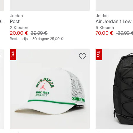
Jordan
Jordan
Air Jordan 11 Retro Low "Mother's Day"
Post
Air Jordan 1 Low
2 Kleuren
5 Kleuren
Prijs
Originele Prijs
Prijs
Originel
20,00 €
32,99 €
70,00 €
139,99 
Beste prijs in 30 dagen:
25,00 €
-24%
-33%