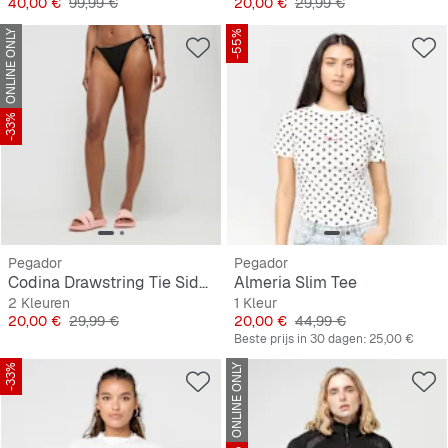
Prijs
Originele Prijs
Prijs
Originele Prijs
40,00 €
99,99 €
20,00 €
29,99 €
ONLINE ONLY
-55%
-33%
Pegador
Pegador
Codina Drawstring Tie Side Bikini Panty
Almeria Slim Tee
2 Kleuren
1 Kleur
Prijs
Originele Prijs
Prijs
Originele Prijs
20,00 €
29,99 €
20,00 €
44,99 €
Beste prijs in 30 dagen:
25,00 €
-33%
ONLINE ONLY