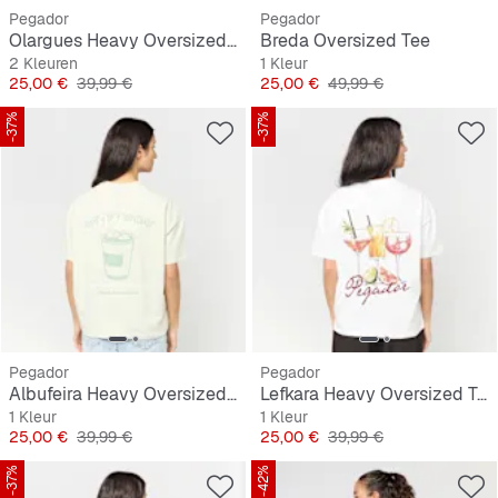
Pegador
Pegador
Olargues Heavy Oversized Tee
Breda Oversized Tee
2 Kleuren
1 Kleur
Prijs
Originele Prijs
Prijs
Originele Prijs
25,00 €
39,99 €
25,00 €
49,99 €
-37%
-37%
Pegador
Pegador
Albufeira Heavy Oversized Tee
Lefkara Heavy Oversized Tee
1 Kleur
1 Kleur
Prijs
Originele Prijs
Prijs
Originele Prijs
25,00 €
39,99 €
25,00 €
39,99 €
-37%
-42%