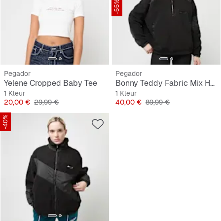
-55%
Pegador
Pegador
Yelene Cropped Baby Tee
Bonny Teddy Fabric Mix Halfzip
1 Kleur
1 Kleur
Prijs
Originele Prijs
Prijs
Originele Prijs
20,00 €
29,99 €
40,00 €
89,99 €
-40%