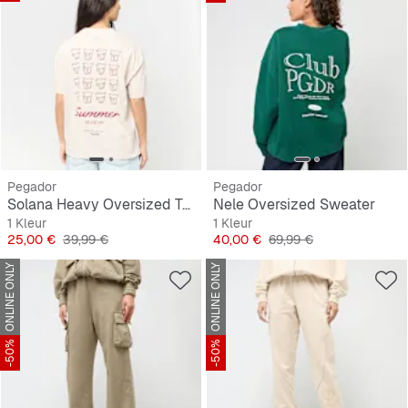
Pegador
Pegador
Solana Heavy Oversized Tee
Nele Oversized Sweater
1 Kleur
1 Kleur
Prijs
Originele Prijs
Prijs
Originele Prijs
25,00 €
39,99 €
40,00 €
69,99 €
ONLINE ONLY
ONLINE ONLY
-50%
-50%