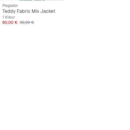
Pegador
Teddy Fabric Mix Jacket
1 Kleur
Prijs
Originele Prijs
60,00 €
99,99 €