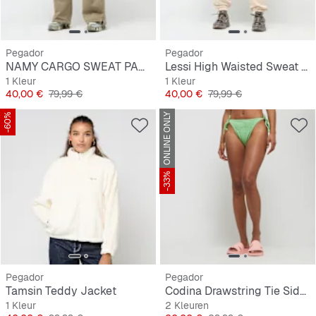
Pegador
Pegador
NAMY CARGO SWEAT PANTS
Lessi High Waisted Sweat Pants
1 Kleur
1 Kleur
Prijs
Originele Prijs
Prijs
Originele Prijs
40,00 €
79,99 €
40,00 €
79,99 €
-60%
ONLINE ONLY
-33%
Pegador
Pegador
Tamsin Teddy Jacket
Codina Drawstring Tie Side Bikini Panty
1 Kleur
2 Kleuren