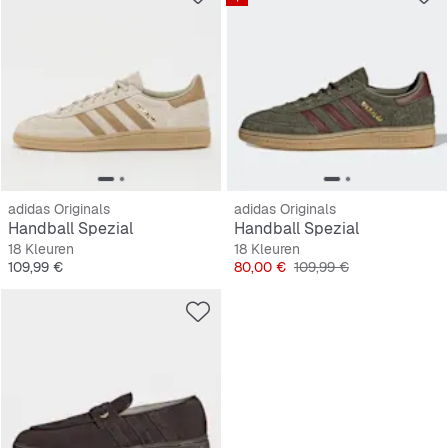
adidas Originals
adidas Originals
Handball Spezial
Handball Spezial
18 Kleuren
18 Kleuren
Prijs
Prijs
Originele Prijs
109,99 €
80,00 €
109,99 €