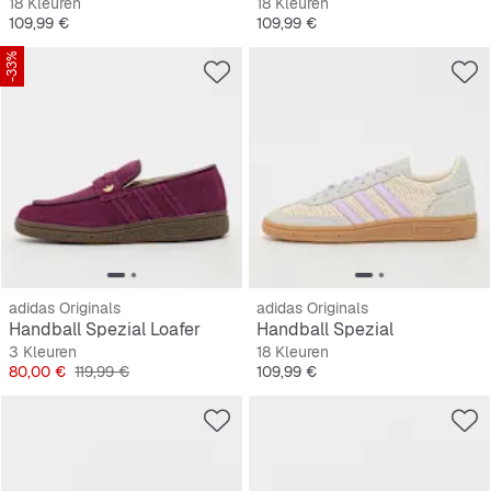
18 Kleuren
18 Kleuren
Prijs
Prijs
109,99 €
109,99 €
-33%
adidas Originals
adidas Originals
Handball Spezial Loafer
Handball Spezial
3 Kleuren
18 Kleuren
Prijs
Originele Prijs
Prijs
80,00 €
119,99 €
109,99 €