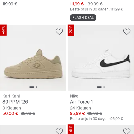
Prijs
Prijs
Originele Prijs
119,99 €
111,99 €
139,99 €
Beste prijs in 30 dagen:
111,99 €
FLASH DEAL
-44%
-20%
Karl Kani
Nike
89 PRM `26
Air Force 1
3 Kleuren
24 Kleuren
Prijs
Originele Prijs
Prijs
Originele Prijs
50,00 €
89,99 €
95,99 €
119,99 €
Beste prijs in 30 dagen:
95,99 €
-41%