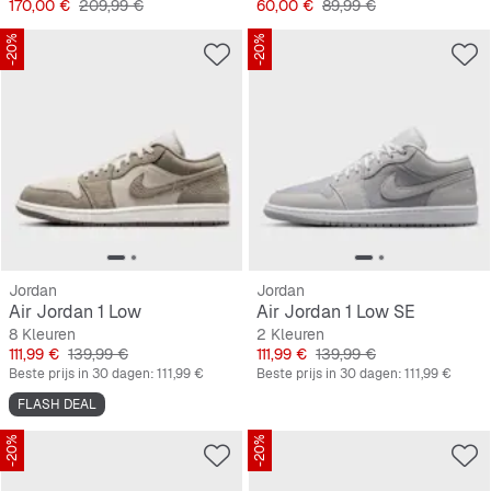
Prijs
Originele Prijs
Prijs
Originele Prijs
170,00 €
209,99 €
60,00 €
89,99 €
-20%
-20%
Jordan
Jordan
Air Jordan 1 Low
Air Jordan 1 Low SE
8 Kleuren
2 Kleuren
Prijs
Originele Prijs
Prijs
Originele Prijs
111,99 €
139,99 €
111,99 €
139,99 €
Beste prijs in 30 dagen:
111,99 €
Beste prijs in 30 dagen:
111,99 €
FLASH DEAL
-20%
-20%