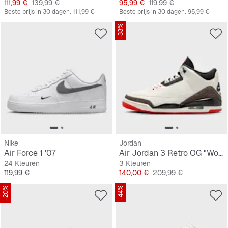
Prijs
Originele Prijs
Prijs
Originele Prijs
111,99 €
139,99 €
95,99 €
119,99 €
Beste prijs in 30 dagen:
111,99 €
Beste prijs in 30 dagen:
95,99 €
-33%
Nike
Jordan
Air Force 1 '07
Air Jordan 3 Retro OG "World's Best Dad"
24 Kleuren
3 Kleuren
Prijs
Prijs
Originele Prijs
119,99 €
140,00 €
209,99 €
-20%
-44%