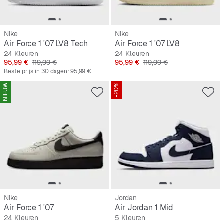
Nike
Nike
Air Force 1 '07 LV8 Tech
Air Force 1 '07 LV8
24 Kleuren
24 Kleuren
Prijs
Originele Prijs
Prijs
Originele Prijs
95,99 €
119,99 €
95,99 €
119,99 €
Beste prijs in 30 dagen:
95,99 €
NIEUW
-20%
Nike
Jordan
Air Force 1 '07
Air Jordan 1 Mid
24 Kleuren
5 Kleuren