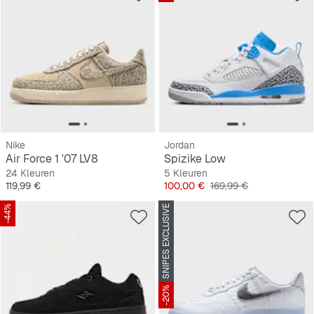
Nike
Jordan
Air Force 1 '07 LV8
Spizike Low
24 Kleuren
5 Kleuren
Prijs
Prijs
Originele Prijs
119,99 €
100,00 €
169,99 €
-44%
SNIPES EXCLUSIVE
-20%