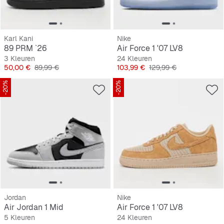
Karl Kani
Nike
89 PRM `26
Air Force 1 '07 LV8
3 Kleuren
24 Kleuren
Prijs
Originele Prijs
Prijs
Originele Prijs
50,00 €
89,99 €
103,99 €
129,99 €
-20%
-20%
Jordan
Nike
Air Jordan 1 Mid
Air Force 1 '07 LV8
5 Kleuren
24 Kleuren