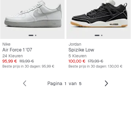
Nike
Jordan
Air Force 1 '07
Spizike Low
24 Kleuren
5 Kleuren
Prijs
Originele Prijs
Prijs
Originele Prijs
95,99 €
119,99 €
100,00 €
179,99 €
Beste prijs in 30 dagen:
95,99 €
Beste prijs in 30 dagen:
130,00 €
Pagina
van
1
5