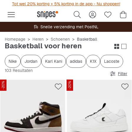
Tot wel 20% korting + 5% korting in de app - Nu shoppen!
Snelle verzending met PostNL
Homepage
Heren
Schoenen
Basketball
Basketball voor heren
Nike
Jordan
Karl Kani
adidas
K1X
Lacoste
103 Resultaten
Filter
-20%
-20%