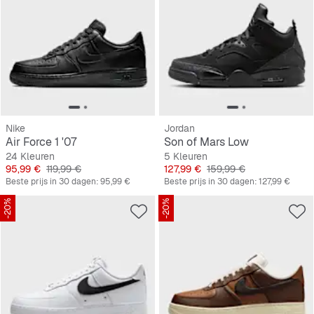
Nike
Jordan
Air Force 1 '07
Son of Mars Low
24 Kleuren
5 Kleuren
Prijs
Originele Prijs
Prijs
Originele Prijs
95,99 €
119,99 €
127,99 €
159,99 €
Beste prijs in 30 dagen:
95,99 €
Beste prijs in 30 dagen:
127,99 €
-20%
-20%