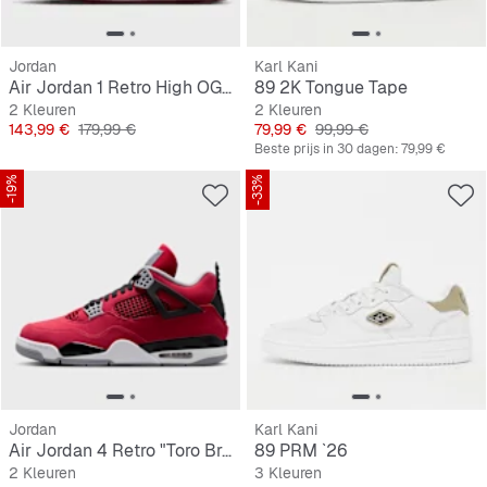
Jordan
Karl Kani
Air Jordan 1 Retro High OG "Love The Game"
89 2K Tongue Tape
2 Kleuren
2 Kleuren
Prijs
Originele Prijs
Prijs
Originele Prijs
143,99 €
179,99 €
79,99 €
99,99 €
Beste prijs in 30 dagen:
79,99 €
-19%
-33%
Jordan
Karl Kani
Air Jordan 4 Retro "Toro Bravo"
89 PRM `26
2 Kleuren
3 Kleuren