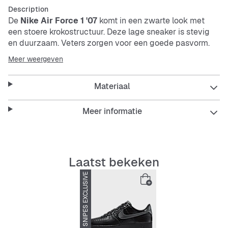
Description
De
Nike
Air Force 1 '07
komt in een zwarte look met
een stoere krokostructuur. Deze lage sneaker is stevig
en duurzaam. Veters zorgen voor een goede pasvorm.
Een tijdloze klassieker die je outfit moeiteloos afmaakt.
Meer weergeven
Features:
Materiaal
Meer informatie
Robuuste leren look met krokoprint
Low-cut ontwerp voor meer bewegingsvrijheid
Laatst bekeken
SNIPES EXCLUSIVE
-20%
Stevige en duurzame afwerking
Klassieke vetersluiting
Helemaal zwart voor een veelzijdige stijl