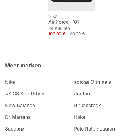
Nike
Air Force 1 '07
24 Kleuren
Prijs
Originele Prijs
103,99 €
129,99 €
Meer merken
Nike
adidas Originals
ASICS SportStyle
Jordan
New Balance
Birkenstock
Dr. Martens
Hoka
Saucony
Polo Ralph Lauren