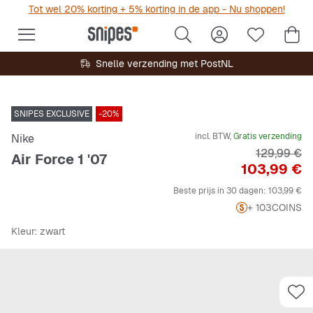
Tot wel 20% korting + 5% korting in de app - Nu shoppen!
Snelle verzending met PostNL
SNIPES EXCLUSIVE
-20%
incl. BTW,
Gratis verzending
Nike
Originele P
129,99 €
Air Force 1 '07
Prijs
103,99 €
Beste prijs in 30 dagen:
103,99 €
+ 103
COINS
Kleur
: zwart