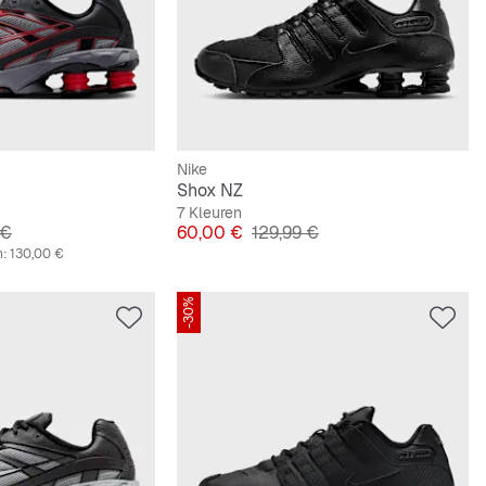
Nike
Shox NZ
7 Kleuren
le Prijs
Prijs
Originele Prijs
 €
60,00 €
129,99 €
n:
130,00 €
-30%