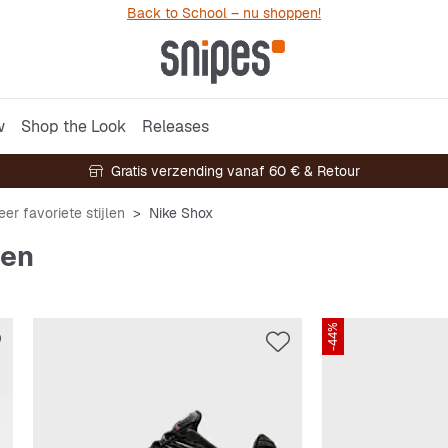
Back to School – nu shoppen!
w
Shop the Look
Releases
Gratis verzending vanaf 60 € & Retour
er favoriete stijlen
Nike Shox
ren
-44%