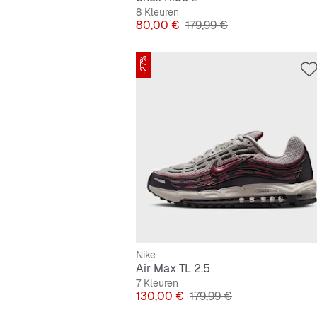
8 Kleuren
Prijs
Originele Prijs
80,00 €
179,99 €
-27%
Nike
Air Max TL 2.5
7 Kleuren
Prijs
Originele Prijs
130,00 €
179,99 €