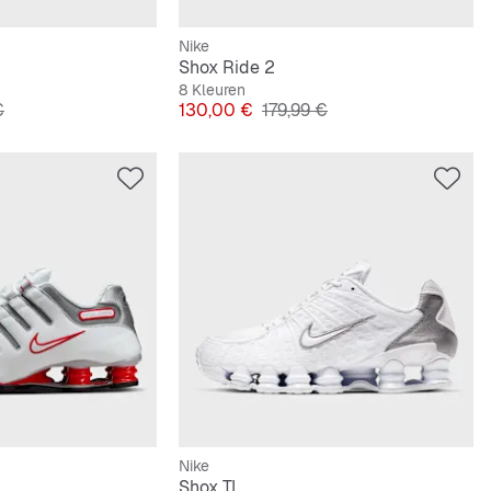
Nike
Shox Ride 2
8 Kleuren
e Prijs
Prijs
Originele Prijs
€
130,00 €
179,99 €
Nike
Shox TL