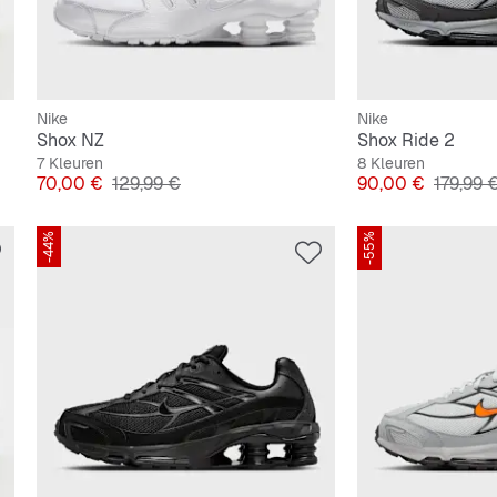
Nike
Nike
Shox NZ
Shox Ride 2
7 Kleuren
8 Kleuren
Prijs
Originele Prijs
Prijs
Originel
70,00 €
129,99 €
90,00 €
179,99 
-44%
-55%