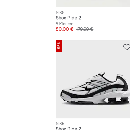
Nike
Shox Ride 2
8 Kleuren
Prijs
Originele Prijs
80,00 €
179,99 €
-55%
Nike
Shox Ride 2