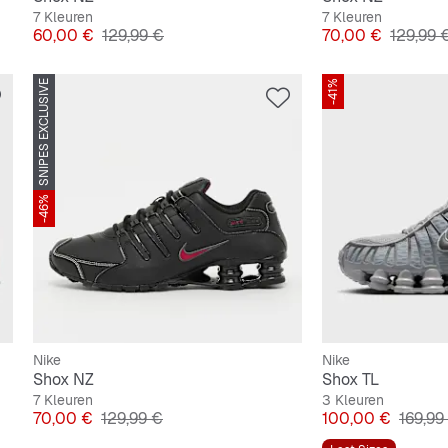
7 Kleuren
7 Kleuren
Prijs
Originele Prijs
Prijs
Originel
60,00 €
129,99 €
70,00 €
129,99 
SNIPES EXCLUSIVE
-41%
-46%
Nike
Nike
Shox NZ
Shox TL
7 Kleuren
3 Kleuren
Prijs
Originele Prijs
Prijs
Origine
70,00 €
129,99 €
100,00 €
169,99