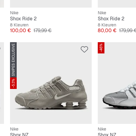
Nike
Nike
Shox Ride 2
Shox Ride 2
8 Kleuren
8 Kleuren
Prijs
Originele Prijs
Prijs
Originel
100,00 €
179,99 €
80,00 €
179,99 
SNIPES EXCLUSIVE
-46%
-53%
Nike
Nike
Shox NZ
Shox NZ