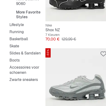
9060
More Favorite
Styles
Lifestyle
Nike
Shox NZ
Running
7 Kleuren
Basketball
Prijs
Originele Prijs
70,00 €
129,99 €
Skate
-55%
Slides & Sandalen
Boots
Accessoires voor
schoenen
Zwarte sneakers