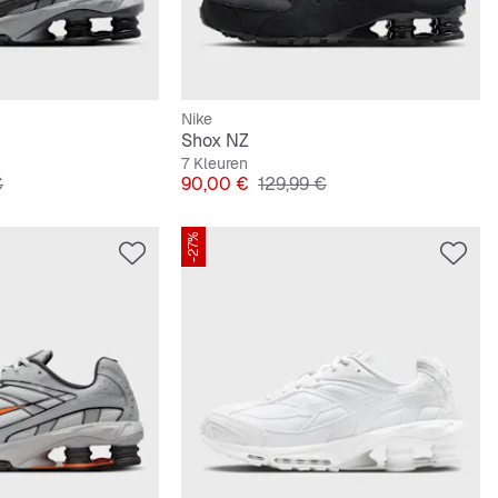
Nike
Shox NZ
7 Kleuren
e Prijs
Prijs
Originele Prijs
€
90,00 €
129,99 €
-27%