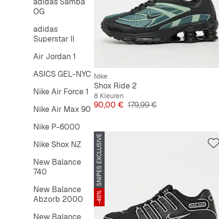
adidas Samba
OG
adidas
Superstar II
Air Jordan 1
ASICS GEL-NYC
Nike
Shox Ride 2
Nike Air Force 1
8 Kleuren
Prijs
Originele Prijs
90,00 €
179,99 €
Nike Air Max 90
Nike P-6000
SNIPES EXCLUSIVE
Nike Shox NZ
New Balance
740
New Balance
-46%
Abzorb 2000
New Balance