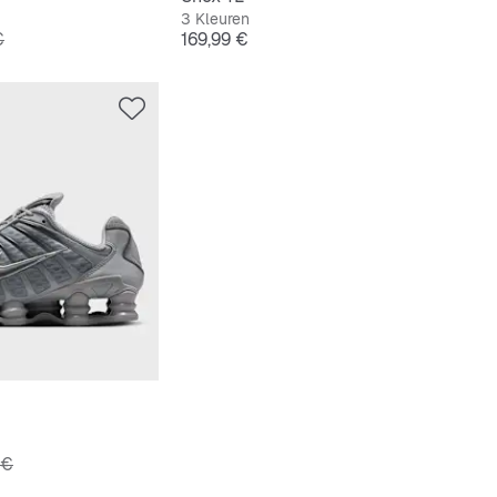
3 Kleuren
e Prijs
Prijs
€
169,99 €
le Prijs
 €