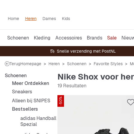
Home
Heren
Dames
Kids
Schoenen
Kleding
Accessoires
Brands
Sale
Nieu
Snelle verzending met PostNL
Terug
Homepage
Heren
Schoenen
Favorite Styles
Me
Nike Shox voor he
Schoenen
Meer Ontdekken
19 Resultaten
Sneakers
-50%
Alleen bij SNIPES
Bestsellers
adidas Handball
Spezial