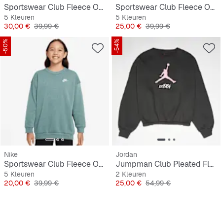
Sportswear Club Fleece Oversized Crew
Sportswear Club Fleece Oversized Sweatshirt
5 Kleuren
5 Kleuren
Prijs
Originele Prijs
Prijs
Originele Prijs
30,00 €
39,99 €
25,00 €
39,99 €
-50%
-54%
Nike
Jordan
Sportswear Club Fleece Oversized Crew
Jumpman Club Pleated Fleece
5 Kleuren
2 Kleuren
Prijs
Originele Prijs
Prijs
Originele Prijs
20,00 €
39,99 €
25,00 €
54,99 €