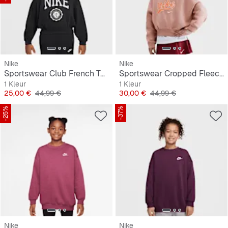
Nike
Nike
Sportswear Club French Terry Boxy Crew Graphics Star
Sportswear Cropped Fleece Sweatshirt
1 Kleur
1 Kleur
Prijs
Originele Prijs
Prijs
Originele Prijs
25,00 €
44,99 €
30,00 €
44,99 €
-25%
-37%
Nike
Nike