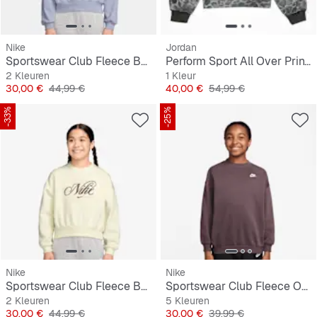
Nike
Jordan
Sportswear Club Fleece Boxy Graphic Crew
Perform Sport All Over Print Crew
2 Kleuren
1 Kleur
Prijs
Originele Prijs
Prijs
Originele Prijs
30,00 €
44,99 €
40,00 €
54,99 €
-33%
-25%
Nike
Nike
Sportswear Club Fleece Boxy Graphic Crew
Sportswear Club Fleece Oversized Sweatshirt
2 Kleuren
5 Kleuren
Prijs
Originele Prijs
Prijs
Originele Prijs
30,00 €
44,99 €
30,00 €
39,99 €