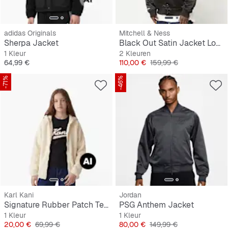
adidas Originals
Mitchell & Ness
Sherpa Jacket
Black Out Satin Jacket Los Angeles Lakers
1 Kleur
2 Kleuren
Prijs
Prijs
Originele Prijs
64,99 €
110,00 €
159,99 €
-71%
-46%
Karl Kani
Jordan
Signature Rubber Patch Teddy Zip Hoodie
PSG Anthem Jacket
1 Kleur
1 Kleur
Prijs
Originele Prijs
Prijs
Originele Prijs
20,00 €
69,99 €
80,00 €
149,99 €