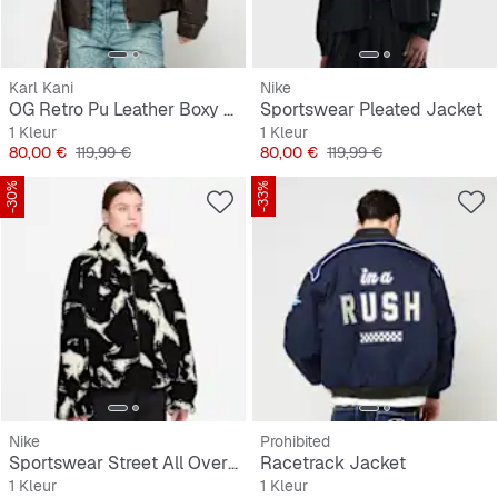
Karl Kani
Nike
OG Retro Pu Leather Boxy Jacket
Sportswear Pleated Jacket
1 Kleur
1 Kleur
Prijs
Originele Prijs
Prijs
Originele Prijs
80,00 €
119,99 €
80,00 €
119,99 €
-30%
-33%
Nike
Prohibited
Sportswear Street All Over Print Sherpa
Racetrack Jacket
1 Kleur
1 Kleur