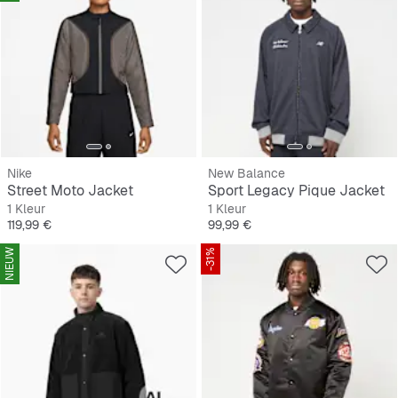
Nike
New Balance
Street Moto Jacket
Sport Legacy Pique Jacket
1 Kleur
1 Kleur
Prijs
Prijs
119,99 €
99,99 €
NIEUW
-31%