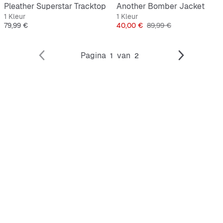
Pleather Superstar Tracktop
Another Bomber Jacket
1 Kleur
1 Kleur
Prijs
Prijs
Originele Prijs
79,99 €
40,00 €
89,99 €
Pagina
van
1
2