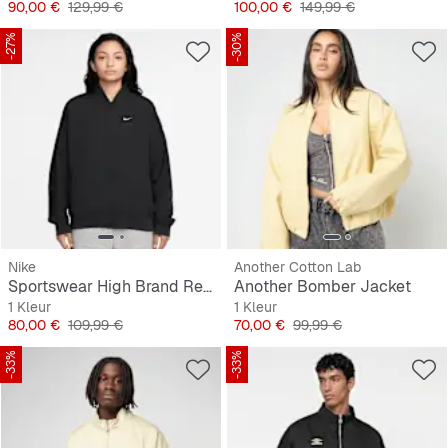
Prijs
Originele Prijs
Prijs
Originele Prijs
90,00 €
129,99 €
100,00 €
149,99 €
-27%
-30%
Nike
Another Cotton Lab
Sportswear High Brand Read Varsity Jacket
Another Bomber Jacket
1 Kleur
1 Kleur
Prijs
Originele Prijs
Prijs
Originele Prijs
80,00 €
109,99 €
70,00 €
99,99 €
-33%
-33%