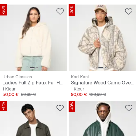
-28%
-30%
Urban Classics
Karl Kani
Ladies Full Zip Faux Fur Hoodie
Signature Wood Camo Oversized Work Jacket
1 Kleur
1 Kleur
Prijs
Originele Prijs
Prijs
Originele Prijs
50,00 €
69,99 €
90,00 €
129,99 €
-17%
-40%