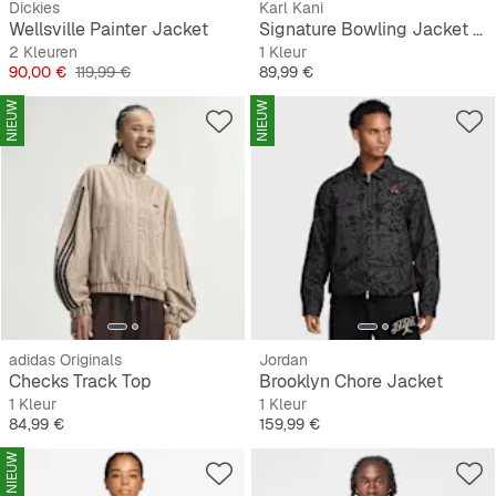
Dickies
Karl Kani
Wellsville Painter Jacket
Signature Bowling Jacket Brown
2 Kleuren
1 Kleur
Prijs
Originele Prijs
Prijs
90,00 €
119,99 €
89,99 €
NIEUW
NIEUW
adidas Originals
Jordan
Checks Track Top
Brooklyn Chore Jacket
1 Kleur
1 Kleur
Prijs
Prijs
84,99 €
159,99 €
NIEUW