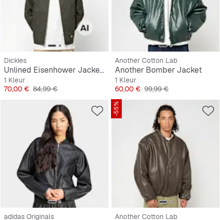
Dickies
Another Cotton Lab
Unlined Eisenhower Jacket Rec
Another Bomber Jacket
1 Kleur
1 Kleur
Prijs
Originele Prijs
Prijs
Originele Prijs
70,00 €
84,99 €
60,00 €
99,99 €
-55%
adidas Originals
Another Cotton Lab