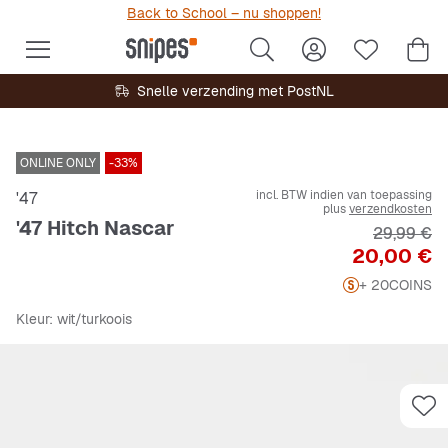
Back to School – nu shoppen!
Snelle verzending met PostNL
ONLINE ONLY
-33%
incl. BTW indien van toepassing
'47
plus
verzendkosten
'47 Hitch Nascar
Originele 
29,99 €
Prijs
20,00 €
+ 20
COINS
Kleur
: wit/turkoois