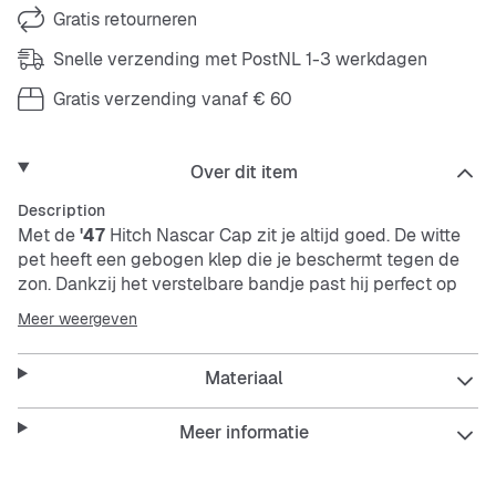
Gratis retourneren
Snelle verzending met PostNL 1-3 werkdagen
Gratis verzending vanaf € 60
Over dit item
Description
Met de
'47
Hitch Nascar Cap zit je altijd goed. De witte
pet heeft een gebogen klep die je beschermt tegen de
zon. Dankzij het verstelbare bandje past hij perfect op
jouw hoofd. Het zweetbandje aan de binnenkant zorgt
Meer weergeven
voor comfort, en de ventilatiegaatjes houden je hoofd
koel.
Materiaal
Deze pet is ideaal voor elke dag, of je nu op pad bent of
Meer informatie
gewoon chillt. Hij combineert comfort met een sportieve
look, zodat je stijlvol en beschermd blijft.