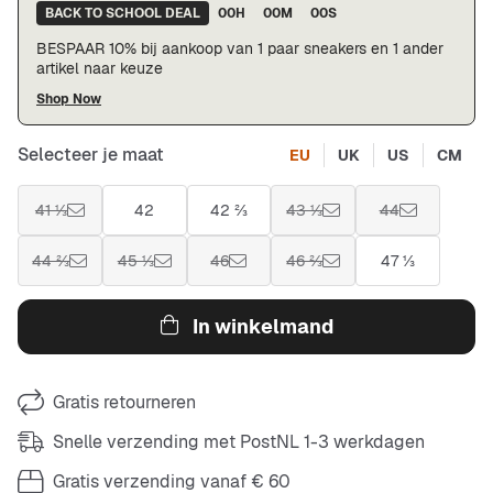
BACK TO SCHOOL DEAL
00
H
00
M
00
S
BESPAAR 10% bij aankoop van 1 paar sneakers en 1 ander
artikel naar keuze
Shop Now
Selecteer je maat
EU
UK
US
CM
41 ⅓
42
42 ⅔
43 ⅓
44
44 ⅔
45 ⅓
46
46 ⅔
47 ⅓
In winkelmand
Gratis retourneren
Snelle verzending met PostNL 1-3 werkdagen
Gratis verzending vanaf € 60