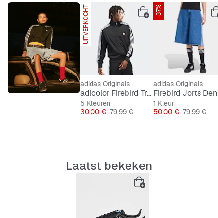
UITVERKOCHT
-37%
Regelmatige pasvorm
Vetersluiting
Bovenwerk van volnerfleer met
suede
en gouden
folie details
adidas Originals
adidas Originals
Voering van synthetisch leer; cupzool van
adicolor Firebird Trainingsjacke
Firebird Jorts De
natuurlijk rubber
5 Kleuren
1 Kleur
Prijs
Originele Prijs
Prijs
Originele Pr
30,00 €
79,99 €
50,00 €
79,99 €
Middenzool van natuurlijk rubber
Laatst bekeken