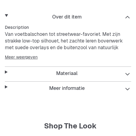
Over dit item
Description
Van voetbalschoen tot streetwear-favoriet. Met zijn
strakke low-top silhouet, het zachte leren bovenwerk
met
suede
overlays en de buitenzool van natuurlijk
rubber is de Samba een echte klassieker die altijd en
Meer weergeven
overal past.
Materiaal
De Samba combineert comfort met een tijdloze look.
Meer informatie
Perfect voor dagelijks gebruik en makkelijk te
combineren met elke outfit.
Features:
Shop The Look