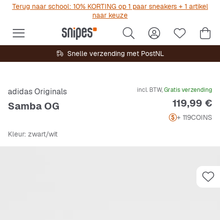
Terug naar school: 10% KORTING op 1 paar sneakers + 1 artikel
naar keuze
Snelle verzending met PostNL
incl. BTW,
Gratis verzending
adidas Originals
Prijs
119,99 €
Samba OG
+ 119
COINS
Kleur
: zwart/wit