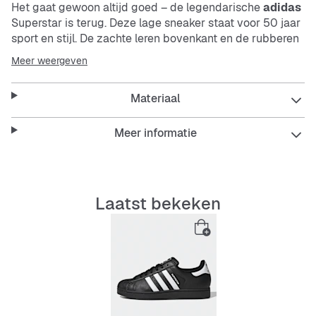
Het gaat gewoon altijd goed – de legendarische
adidas
Superstar is terug. Deze lage sneaker staat voor 50 jaar
sport en stijl. De zachte leren bovenkant en de rubberen
Shell Toe doen meteen denken aan de basketbalroots en
Meer weergeven
relaxte streetwearlooks voor in de stad. Voor maximaal
comfort zijn de tong en het bovenwerk gevoerd. De
Materiaal
gestructureerde, gripvaste rubberen buitenzool brengt
je soepel door de dag. Wat je ook gaat doen, met deze
veelzijdige
adidas
Superstar heb je altijd een relaxte
Meer informatie
retrovibe mee.
Laatst bekeken
Features:
Normale pasvorm
Veters