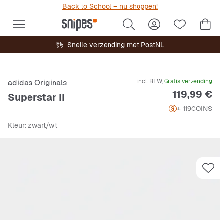
Back to School – nu shoppen!
Snelle verzending met PostNL
incl. BTW,
Gratis verzending
adidas Originals
Prijs
119,99 €
Superstar II
+ 119
COINS
Kleur
: zwart/wit