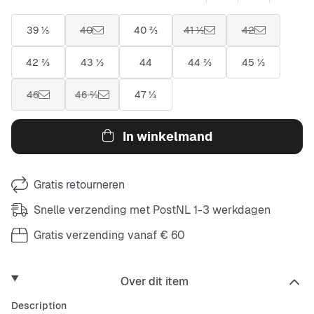
39 ⅓
40
40 ⅔
41 ⅓
42
42 ⅔
43 ⅓
44
44 ⅔
45 ⅓
46
46 ⅔
47 ⅓
In winkelmand
Gratis retourneren
Snelle verzending met PostNL 1-3 werkdagen
Gratis verzending vanaf € 60
Over dit item
Description