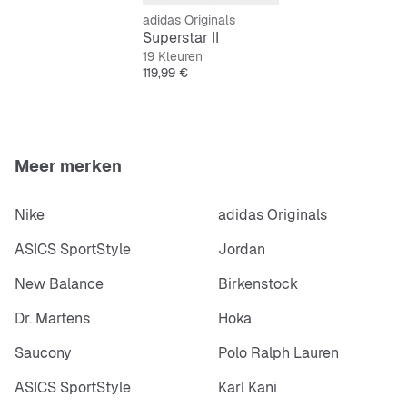
adidas Originals
Bovenmateriaal van leer
Superstar II
19 Kleuren
Gevoerde tong
Prijs
119,99 €
Textielen voering
Rubberen buitenzool
Meer merken
Nike
adidas Originals
ASICS SportStyle
Jordan
New Balance
Birkenstock
Dr. Martens
Hoka
Saucony
Polo Ralph Lauren
ASICS SportStyle
Karl Kani