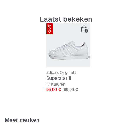
Kenmerken:
Laatst bekeken
Normale pasvorm
Vetersluiting
-20%
Gevoerde tong
Rubberen loopzool
adidas Originals
Superstar II
17 Kleuren
Prijs
Originele Prijs
95,99 €
119,99 €
Meer merken