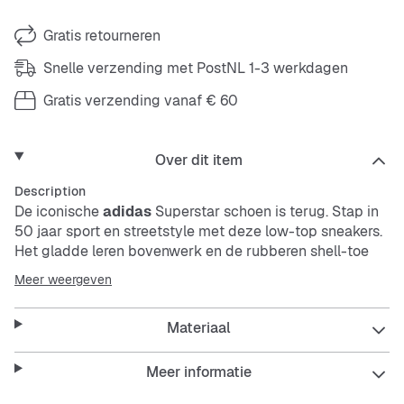
Gratis retourneren
Snelle verzending met PostNL 1-3 werkdagen
Gratis verzending vanaf € 60
Over dit item
Description
De iconische
adidas
Superstar schoen is terug. Stap in
50 jaar sport en streetstyle met deze low-top sneakers.
Het gladde leren bovenwerk en de rubberen shell-toe
doen denken aan basketbalvelden en de straten van de
Meer weergeven
stad. De gevoerde tong en boord bieden comfort voor
een hele dag dragen, en de rubberen loopzool met
Materiaal
textuur biedt grip. Of je nu een potje basketbal speelt of
de stad in gaat, de
adidas
Superstar schoen heeft de
veelzijdigheid en retro uitstraling om je in klassieke stijl
Meer informatie
te laten schitteren.