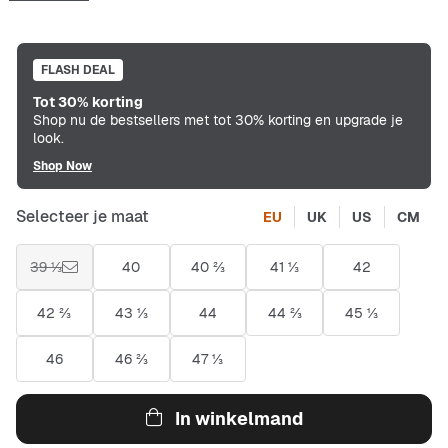
FLASH DEAL
Tot 30% korting
Shop nu de bestsellers met tot 30% korting en upgrade je
look.
Shop Now
Selecteer je maat
EU
UK
US
CM
39 ⅓
40
40 ⅔
41 ⅓
42
42 ⅔
43 ⅓
44
44 ⅔
45 ⅓
46
46 ⅔
47 ⅓
In winkelmand