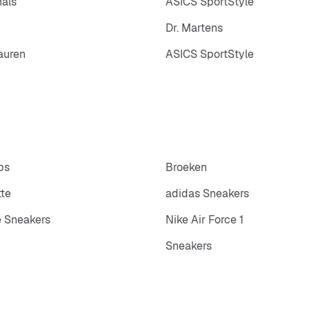
nals
ASICS SportStyle
Dr. Martens
auren
ASICS SportStyle
ps
Broeken
tte
adidas Sneakers
 Sneakers
Nike Air Force 1
Sneakers