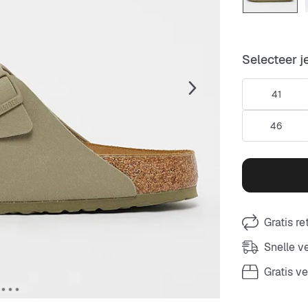
Selecteer j
41
46
Gratis r
Snelle 
Gratis v