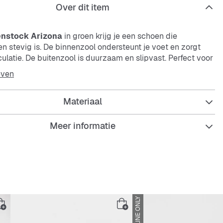
Over dit item
enstock
Arizona
in groen krijg je een schoen die
n stevig is. De binnenzool ondersteunt je voet en zorgt
culatie. De buitenzool is duurzaam en slipvast. Perfect voor
ruik als je comfort en duurzaamheid belangrijk vindt.
even
 is ideaal voor iedereen die een betrouwbare schoen wil
Materiaal
ag lekker zit en lang meegaat. Of je nu thuis bent of
et deze
Arizona
ben je altijd goed uitgerust.
Meer informatie
oor de voetboog voor goede grip
ONLINE ONLY
d, gevoerd voetbed