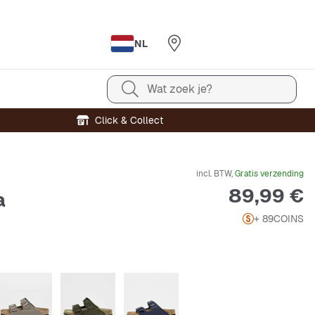
NL
Wat zoek je?
Click & Collect
incl. BTW,
Gratis verzending
Prijs
89,99 €
a
+ 89
COINS