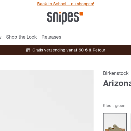
Back to School – nu shoppen!
w
Shop the Look
Releases
Gratis verzending vanaf 60 € & Retour
Birkenstock
Arizon
Kleur
: groen