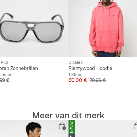
Slipvas
Bovenka
Gespslu
IPES
Dickies
loten Zonnebrillen
Plentywood Hoodie
leuren
1 Kleur
js
Prijs
Originele Prijs
,99 €
60,00 €
79,99 €
Meer van dit merk
NIEUW