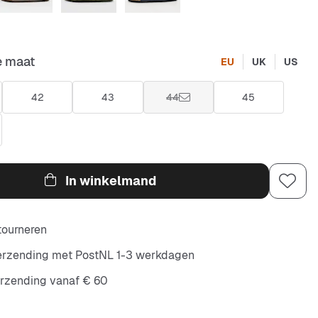
e maat
EU
UK
US
42
43
44
45
In winkelmand
etourneren
verzending met PostNL 1-3 werkdagen
erzending vanaf € 60