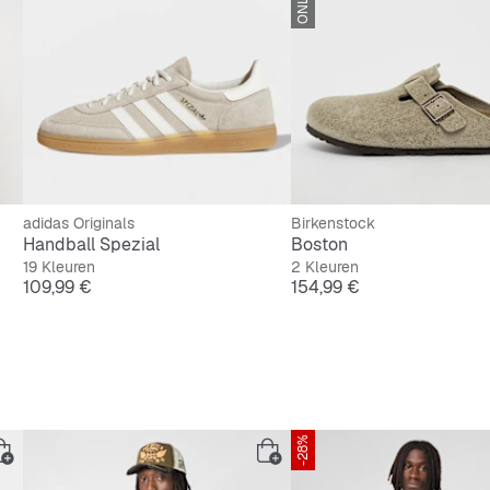
te, duurzame buitenzool
nt met leerlook
iting voor een perfecte pasvorm
adidas Originals
Birkenstock
Handball Spezial
Boston
19 Kleuren
2 Kleuren
Prijs
Prijs
109,99 €
154,99 €
-28%