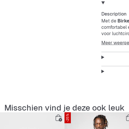
Description
Met de
Birk
comfortabel e
voor luchtcir
dagelijks geb
Meer weerg
Deze sandaal
die de hele d
onderweg, m
Features:
Steun v
Misschien vind je deze ook leuk
-25%
Ademen