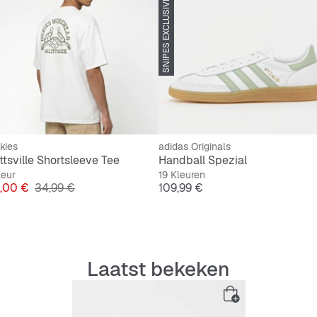
SNIPES EXCLUSIVE
kies
adidas Originals
ttsville Shortsleeve Tee
Handball Spezial
leur
19 Kleuren
js
Originele Prijs
Prijs
,00 €
34,99 €
109,99 €
Laatst bekeken