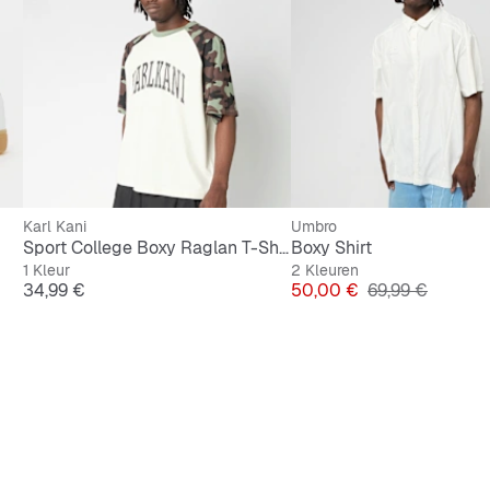
Karl Kani
Umbro
Sport College Boxy Raglan T-Shirt
Boxy Shirt
1 Kleur
2 Kleuren
Prijs
Prijs
Originele Prijs
34,99 €
50,00 €
69,99 €