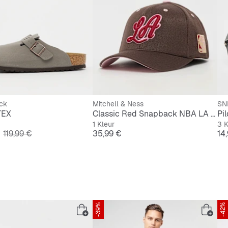
ck
Mitchell & Ness
SN
TEX
Classic Red Snapback NBA LA Lakers
Pi
1 Kleur
3 K
Originele Prijs
Prijs
Pri
119,99 €
35,99 €
14
-39%
-42%