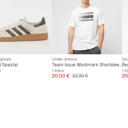
iginals
Under Armour
Dic
 Spezial
Team Issue Wordmark Shortsleeve
Be
n
1 Kleur
1 K
Prijs
Originele Prijs
Pri
20,00 €
32,99 €
20