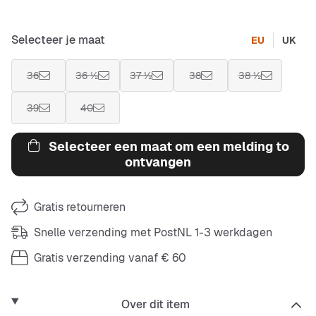
Selecteer je maat
EU
UK
36
36 ½
37 ½
38
38 ½
39
40
Selecteer een maat om een melding to
ontvangen
Gratis retourneren
Snelle verzending met PostNL 1-3 werkdagen
Gratis verzending vanaf € 60
Over dit item