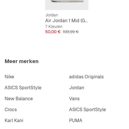
Veters voor een veilige pasvorm
Jordan
Air Jordan 1 Mid (GS)
7 Kleuren
Prijs
Originele Prijs
50,00 €
109,99 €
Meer merken
Nike
adidas Originals
ASICS SportStyle
Jordan
New Balance
Vans
Crocs
ASICS SportStyle
Karl Kani
PUMA