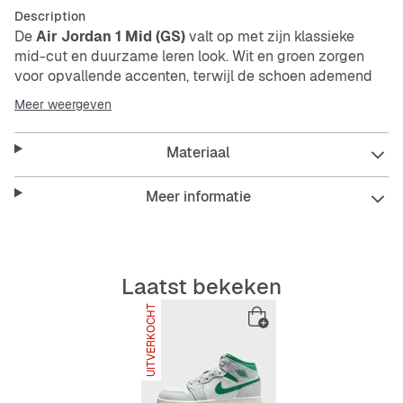
Description
De
Air Jordan 1 Mid (GS)
valt op met zijn klassieke
mid-cut en duurzame leren look. Wit en groen zorgen
voor opvallende accenten, terwijl de schoen ademend
en ondersteunend is. Perfect voor jouw relaxte stijl met
Meer weergeven
echte basketbalvibes.
Materiaal
Features:
Meer informatie
Mid-cut voor optimale ondersteuning
Laatst bekeken
Robuuste leren look
UITVERKOCHT
Ademend voor comfortabel dragen
Ondersteunend en duurzaam