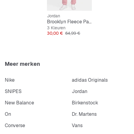
Jordan
Brooklyn Fleece Pants
3 Kleuren
Prijs
Originele Prijs
30,00 €
64,99 €
Meer merken
Nike
adidas Originals
SNIPES
Jordan
New Balance
Birkenstock
On
Dr. Martens
Converse
Vans