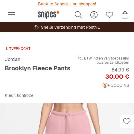
Back to School – nu shoppen!
Snelle verzending met PostNL
UITVERKOCHT
incl. BTW indien van toepassing
Jordan
plus
verzendkosten
Brooklyn Fleece Pants
Originele 
64,99 €
Prijs
30,00 €
+ 30
COINS
Kleur
: lichtroze