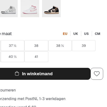
e maat
EU
UK
US
CM
37 ½
38
38 ½
39
40 ½
41
In winkelmand
etourneren
verzending met PostNL 1-3 werkdagen