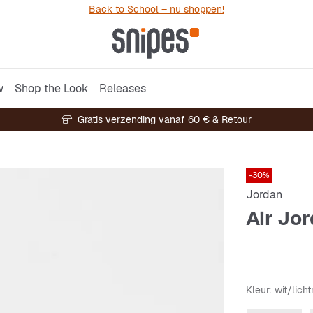
Back to School – nu shoppen!
w
Shop the Look
Releases
Gratis verzending vanaf 60 € & Retour
-30%
Jordan
Air Jo
Kleur
: wit/lich