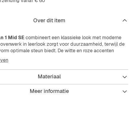
erzending vanaf € 60
Over dit item
an 1 Mid SE
combineert een klassieke look met moderne
bovenwerk in leerlook zorgt voor duurzaamheid, terwijl de
vorm optimale steun biedt. De witte en roze accenten
isse touch en maken deze sneaker een echte blikvanger.
even
Materiaal
Meer informatie
 snit voor goede enkelbescherming
ardig bovenwerk in leerlook
e pasvorm voor zeker houvast