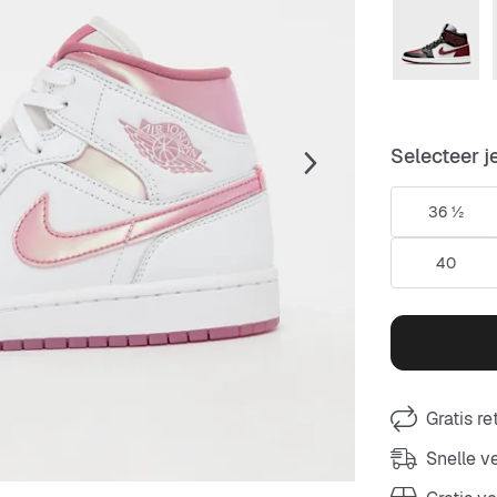
Selecteer j
36 ½
40
Gratis r
Snelle 