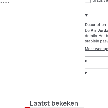
Gratis v
Description
De
Air Jord
details. Het 
stabiele pas
geven een fr
Meer weerg
Features:
Mid-top
Hoogwa
Laatst bekeken
Stabiel