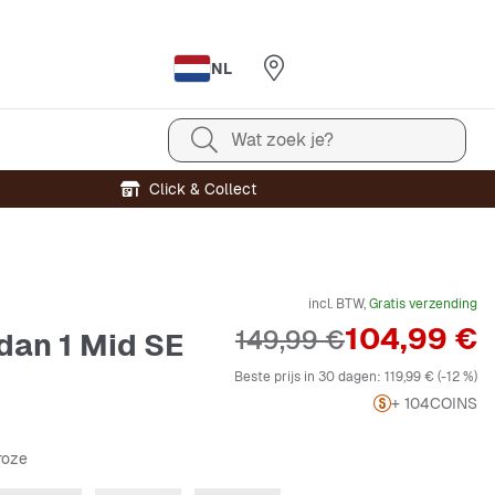
NL
Wat zoek je?
Click & Collect
incl. BTW,
Gratis verzending
Prijs
104,99 €
Originele Prijs
149,99 €
rdan 1 Mid SE
Beste prijs in 30 dagen:
119,99 €
(-12 %)
+ 104
COINS
troze