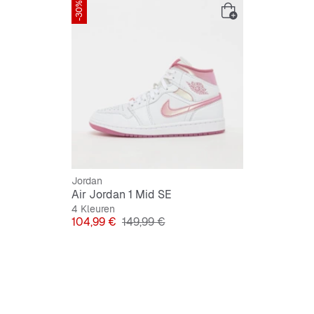
-30%
Robuust
Vetersl
Jordan
Air Jordan 1 Mid SE
4 Kleuren
Prijs
Originele Prijs
104,99 €
149,99 €