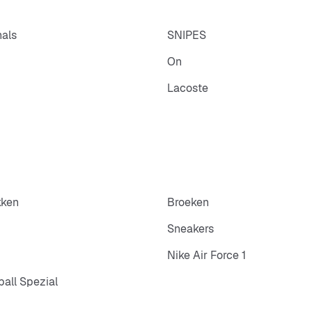
nals
SNIPES
On
Lacoste
kken
Broeken
Sneakers
Nike Air Force 1
all Spezial