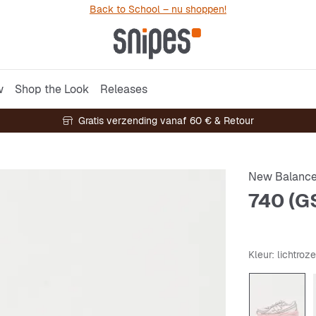
Back to School – nu shoppen!
w
Shop the Look
Releases
Gratis verzending vanaf 60 € & Retour
New Balanc
740 (G
Kleur
: lichtroze