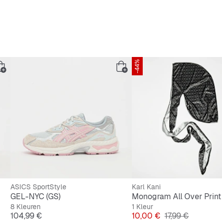
-44%
ASICS SportStyle
Karl Kani
GEL-NYC (GS)
Monogram All Over Print
8 Kleuren
1 Kleur
Prijs
Prijs
Originele Prijs
104,99 €
10,00 €
17,99 €