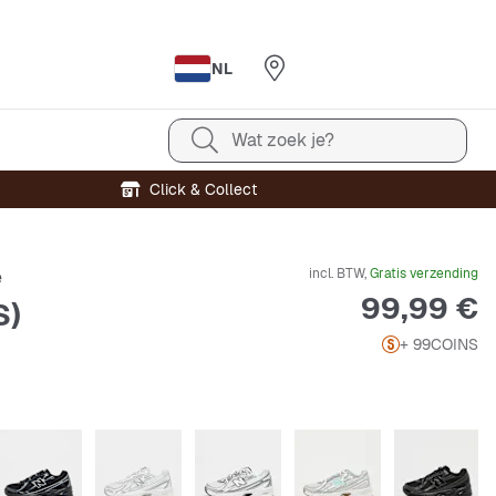
NL
Wat zoek je?
Click & Collect
incl. BTW,
Gratis verzending
e
Prijs
99,99 €
S)
+ 99
COINS