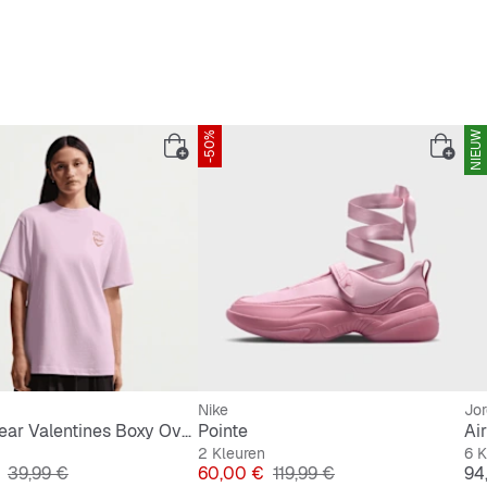
-50%
NIEUW
Nike
Jo
Sportswear Valentines Boxy Oversize Tee
Pointe
Ai
2 Kleuren
6 K
Originele Prijs
Prijs
Originele Prijs
Pri
39,99 €
60,00 €
119,99 €
94