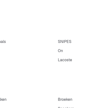
nals
SNIPES
On
Lacoste
kken
Broeken