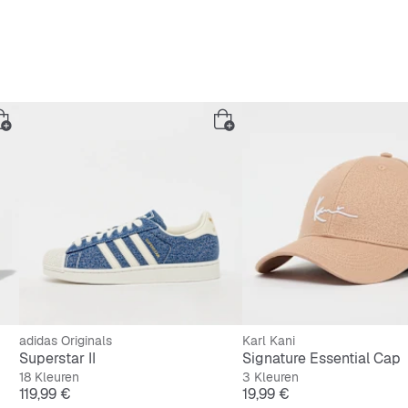
d binnenzool
st, duurzaam buitenzool
sorberend en flexibel
mesh
-materiaal
uiting voor perfecte pasvorm
adidas Originals
Karl Kani
Superstar II
Signature Essential Cap
18 Kleuren
3 Kleuren
Prijs
Prijs
119,99 €
19,99 €