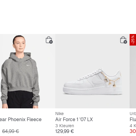
-25%
Nike
Urb
ear Phoenix Fleece
Air Force 1 '07 LX
Fl
3 Kleuren
4 K
Originele Prijs
Prijs
Pri
64,99 €
129,99 €
30