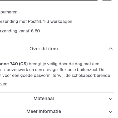
etourneren
verzending met PostNL 1-3 werkdagen
erzending vanaf € 60
Over dit item
nce 740 (GS)
brengt je veilig door de dag met een
sh
-bovenwerk en een stevige, flexibele buitenzool. De
n voor een goede pasvorm, terwijl de schokabsorberende
en comfort geeft. Het roze design maakt de sneaker echt
even
Materiaal
Meer informatie