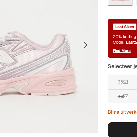
Last Sizes
20% korting
Code:
Last
Find More
Selecteer j
36
40
Bijna uitver