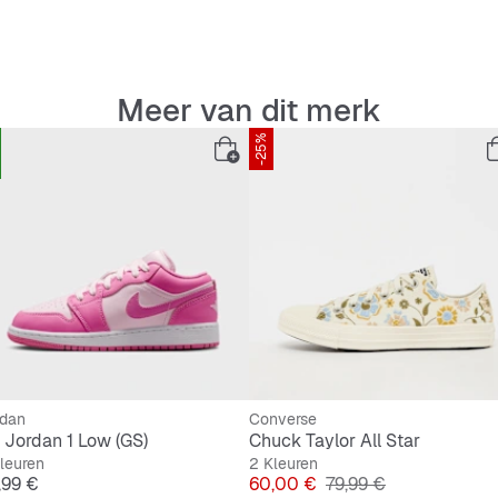
Meer van dit merk
-25%
rdan
Converse
r Jordan 1 Low (GS)
Chuck Taylor All Star
leuren
2 Kleuren
js
Prijs
Originele Prijs
,99 €
60,00 €
79,99 €