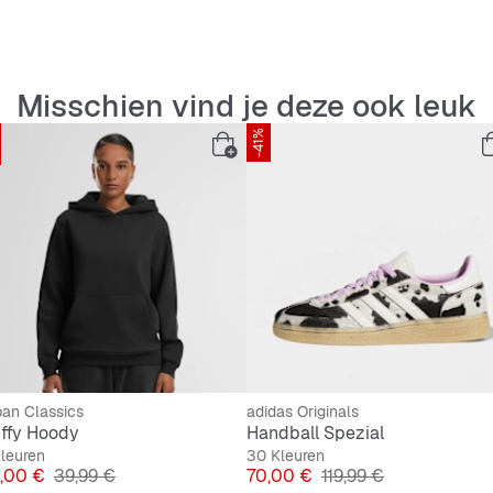
Ademen
Slijtva
Misschien vind je deze ook leuk
-41%
Schokab
Stevig
Vetersl
an Classics
adidas Originals
uffy Hoody
Handball Spezial
leuren
30 Kleuren
js
Originele Prijs
Prijs
Originele Prijs
,00 €
39,99 €
70,00 €
119,99 €