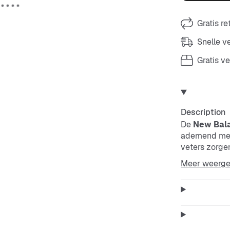
Gratis r
Snelle 
Gratis v
Description
De
New Bala
ademend
me
veters zorge
zool je voet
Meer weerg
opvallend.
Features: