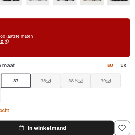
 op laatste maten
20
e maat
EU
UK
37
38
38 ½
39
kocht
In winkelmand