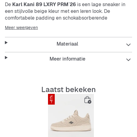
De
Karl Kani 89 LXRY PRM`26
is een lage sneaker in
een stijlvolle beige kleur met een leren look. De
comfortabele padding en schokabsorberende
binnenzool zorgen voor een prettig draaggevoel. De
Meer weergeven
stevige, antislip buitenzool maakt hem duurzaam en
stabiel. Veters maken het design compleet.
Materiaal
Features:
Meer informatie
Comfortabele padding voor veel draagcomfort
Laatst bekeken
-41%
Schokabsorberende binnen- en buitenzool
Antislip- en slijtvast profiel
Duurzaam en stabiel