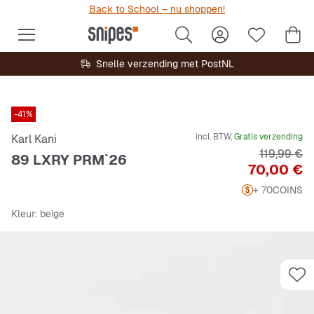
Back to School – nu shoppen!
Snelle verzending met PostNL
-41%
incl. BTW,
Gratis verzending
Karl Kani
Originele P
119,99 €
89 LXRY PRM`26
Prijs
70,00 €
+ 70
COINS
Kleur
: beige