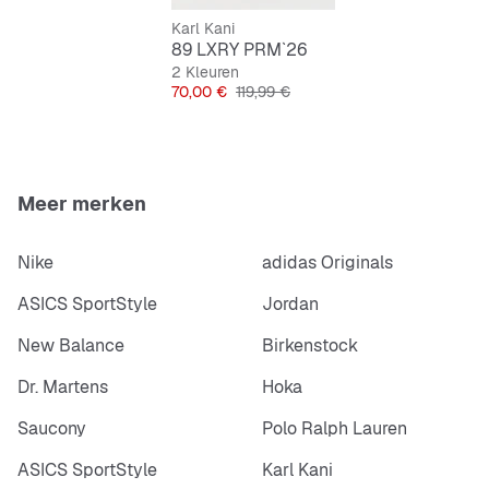
Elegante leren look
Karl Kani
89 LXRY PRM`26
2 Kleuren
Prijs
Originele Prijs
70,00 €
119,99 €
Meer merken
Nike
adidas Originals
ASICS SportStyle
Jordan
New Balance
Birkenstock
Dr. Martens
Hoka
Saucony
Polo Ralph Lauren
ASICS SportStyle
Karl Kani