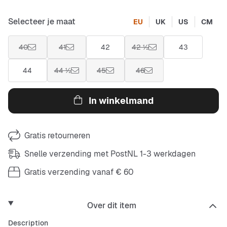
Selecteer je maat
EU
UK
US
CM
40
41
42
42 ½
43
44
44 ½
45
46
In winkelmand
Gratis retourneren
Snelle verzending met PostNL 1-3 werkdagen
Gratis verzending vanaf € 60
Over dit item
Description