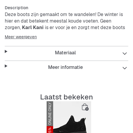
Description
Deze boots zijn gemaakt om te wandelen! De winter is
hier en dat betekent meestal koude voeten. Geen
zorgen,
Karl Kani
is er voor je en zorgt met deze boots
dat jij stijlvol door de koude tijd loopt.
Meer weergeven
Deze schoen is niet alleen super mooi, maar ook erg
stevig. Het klassieke design past overal bij en geeft je
Materiaal
op elk oppervlak de grip die je nodig hebt. Zet de kou
buitenspel en word de queen op straat! Draag jij dat
Meer informatie
speciale iets in je?
Features:
Dikke zool met veel grip
Laatst bekeken
Warmtebestendig
ONLINE ONLY
Op meerdere plekken gevoerd voor comfort
Karl Kani
-patch
Bovenmateriaal: leer
Binnenmateriaal: textiel
-25%