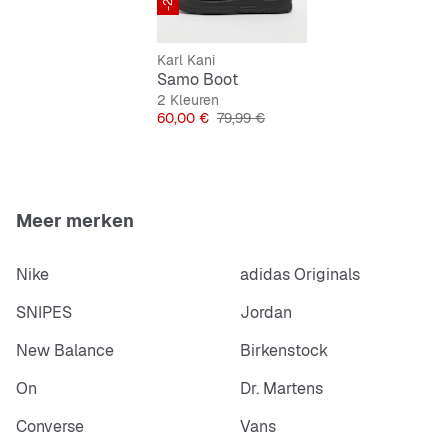
Loopzool: rubber
Karl Kani
Samo Boot
2 Kleuren
Prijs
Originele Prijs
60,00 €
79,99 €
Meer merken
Nike
adidas Originals
SNIPES
Jordan
New Balance
Birkenstock
On
Dr. Martens
Converse
Vans