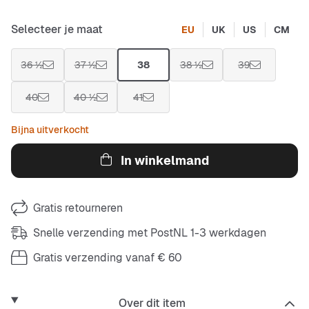
Selecteer je maat
EU
UK
US
CM
36 ½
37 ½
38
38 ½
39
40
40 ½
41
Bijna uitverkocht
In winkelmand
Gratis retourneren
Snelle verzending met PostNL 1-3 werkdagen
Gratis verzending vanaf € 60
Over dit item