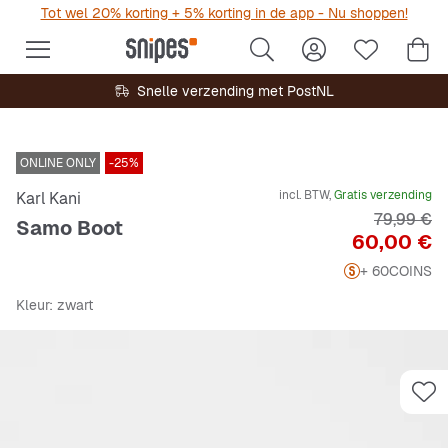
Tot wel 20% korting + 5% korting in de app - Nu shoppen!
Snelle verzending met PostNL
ONLINE ONLY
-25%
incl. BTW,
Gratis verzending
Karl Kani
Originele 
79,99 €
Samo Boot
Prijs
60,00 €
+ 60
COINS
Kleur
: zwart