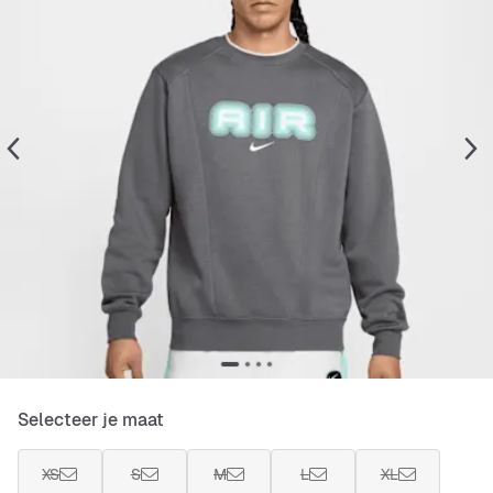
Selecteer je maat
XS
S
M
L
XL