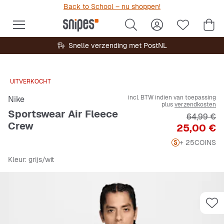
Back to School – nu shoppen!
Snelle verzending met PostNL
UITVERKOCHT
incl. BTW indien van toepassing
Nike
plus
verzendkosten
Sportswear Air Fleece
Originele 
64,99 €
Crew
Prijs
25,00 €
+ 25
COINS
Kleur
: grijs/wit