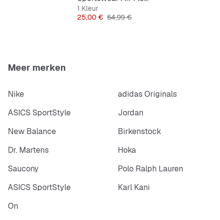
1 Kleur
Prijs
Originele Prijs
25,00 €
64,99 €
Meer merken
Nike
adidas Originals
ASICS SportStyle
Jordan
New Balance
Birkenstock
Dr. Martens
Hoka
Saucony
Polo Ralph Lauren
ASICS SportStyle
Karl Kani
On