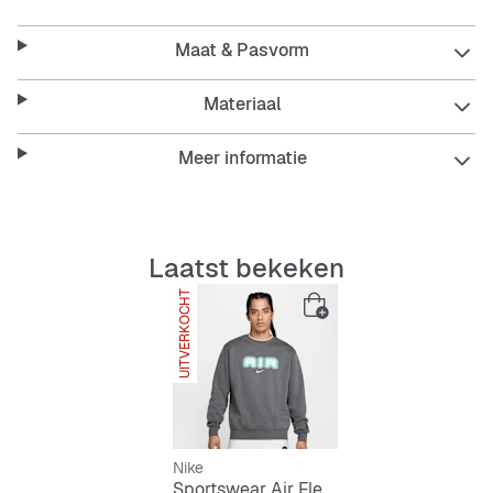
The retro branding and contrasting color accents give
you a street-ready style.
Maat & Pasvorm
Materiaal
Meer informatie
Laatst bekeken
UITVERKOCHT
Nike
Sportswear Air Fleece Crew