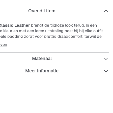
Over dit item
lassic Leather
brengt de tijdloze look terug. In een
 kleur en met een leren uitstraling past hij bij elke outfit.
ele padding zorgt voor prettig draagcomfort, terwijl de
ele en slijtvaste zool je de hele dag veilig ondersteunt.
even
Materiaal
Meer informatie
abele padding voor prettig draagcomfort
en flexibele buitenzool
st en duurzaam