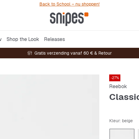
Back to School – nu shoppen!
w
Shop the Look
Releases
Gratis verzending vanaf 60 € & Retour
-27%
Reebok
Classi
Kleur
: beige