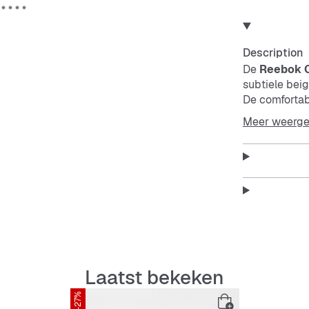
Description
De
Reebok C
subtiele beige
De comfortab
lichte, flexib
Meer weerg
Features:
Comfort
Lichte 
Laatst bekeken
Slijtva
-27%