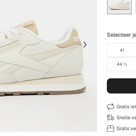
Selecteer j
41
44 ½
Gratis r
Snelle 
Gratis v