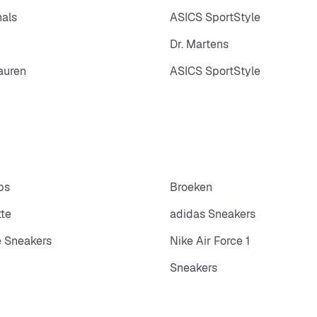
nals
ASICS SportStyle
Dr. Martens
auren
ASICS SportStyle
ps
Broeken
tte
adidas Sneakers
 Sneakers
Nike Air Force 1
Sneakers