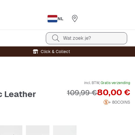
NL
Wat zoek je?
Click & Collect
incl. BTW,
Gratis verzending
Prijs
80,00 €
Originele Prijs
109,99 €
c Leather
+ 80
COINS