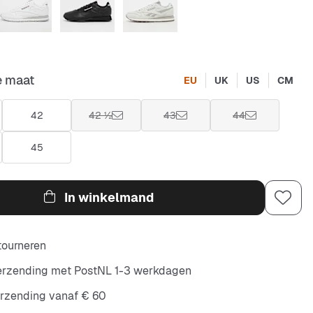
e maat
EU
UK
US
CM
42
42 ½
43
44
45
In winkelmand
etourneren
verzending met PostNL 1-3 werkdagen
erzending vanaf € 60