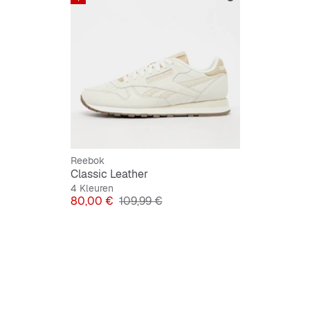
Onderho
Handige
Reebok
Classic Leather
4 Kleuren
Prijs
Originele Prijs
80,00 €
109,99 €