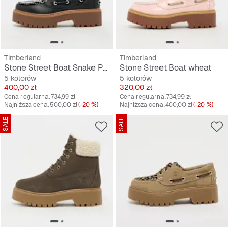
Timberland
Timberland
Stone Street Boat Snake Print Suede
Stone Street Boat wheat
5 kolorów
5 kolorów
Cena
Cena
400,00 zł
320,00 zł
Cena regularna:
734,99 zł
Cena regularna:
734,99 zł
Najniższa cena:
500,00 zł
(-20 %)
Najniższa cena:
400,00 zł
(-20 %)
SALE
SALE