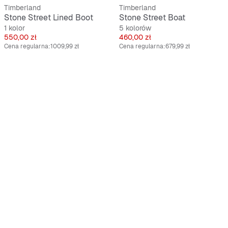
Timberland
Timberland
Stone Street Lined Boot
Stone Street Boat
1 kolor
5 kolorów
Cena
Cena
550,00 zł
460,00 zł
Cena regularna:
1009,99 zł
Cena regularna:
679,99 zł