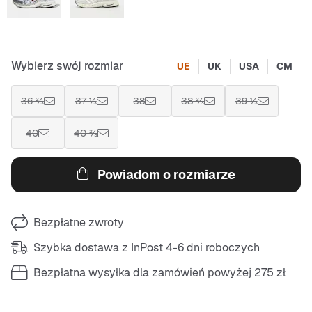
Wybierz swój rozmiar
UE
UK
USA
CM
36 ⅔
37 ⅓
38
38 ⅔
39 ⅓
40
40 ⅔
Powiadom o rozmiarze
Bezpłatne zwroty
Szybka dostawa z InPost 4-6 dni roboczych
Bezpłatna wysyłka dla zamówień powyżej 275 zł