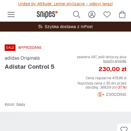
United by Attitude: Letnie stylizacje – odkryj teraz!
Szybka dostawa z InPost
SALE
WYPRZEDANE
zawiera VAT, jeśli dotyczy, plus
adidas Originals
koszty wysyłki
Adistar Control 5
Cena
230,00 zł
Cena regularna:
479,99 zł
Najniższa cena z 30 dni przed
obniżką:
369,59 zł
(-37 %)
+ 230
COINS
Kolor
: biały