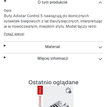
O tym produkcie
Opis
Buty Adistar Control 5 nawiązują do ikonicznych
sylwetek biegowych z lat dwutysięcznych, interpretując
je w nowoczesnym, miejskim stylu. Model łączy retro
estetykę obuwia performance z codziennym komfortem,
Pokaż więcej
przenosząc sportowe DNA biegania do współczesnych
stylizacji.
Materiał
Zaprojektowane z myślą o wygodnym i adaptacyjnym
dopasowaniu, wspierają naturalny ruch i zapewniają
Więcej informacji
pewność przez cały dzień.
Cholewka z przewiewnej siateczki o specjalnej
konstrukcji pomaga utrzymać uczucie świeżości, a
Ostatnio oglądane
metaliczne nakładki nadają całości nowoczesny akcent.
SALE
Wytrzymała gumowa podeszwa zewnętrzna gwarantuje
niezawodną przyczepność podczas poruszania się po
WYPRZEDANE
miejskich ulicach i odkrywania nowych tras.