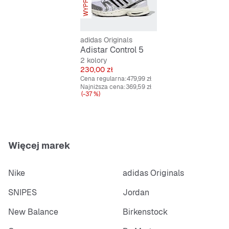
To nie tylko obuwie, lecz także kontynuacja dziedzictwa
innowacji i charakterystycznego stylu.
adidas Originals
Cechy:
Adistar Control 5
Standardowe dopasowanie
2 kolory
Cena
230,00 zł
Sznurowane
Cena regularna:
479,99 zł
Tekstylna wyściółka
Najniższa cena:
369,59 zł
(-37 %)
Więcej marek
Nike
adidas Originals
SNIPES
Jordan
New Balance
Birkenstock