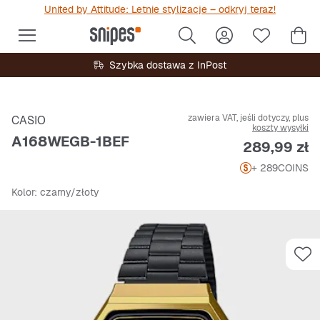
United by Attitude: Letnie stylizacje – odkryj teraz!
Szybka dostawa z InPost
zawiera VAT, jeśli dotyczy, plus
CASIO
koszty wysyłki
A168WEGB-1BEF
Cena
289,99 zł
+ 289
COINS
Kolor
: czarny/złoty