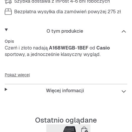
Szybka dostawa z InPost 4-6 dni roboczych
Bezpłatna wysyłka dla zamówień powyżej 275 zł
O tym produkcie
Opis
Czerń i złoto nadają
A168WEGB
-
1BEF
od
Casio
sportowy, a jednocześnie klasyczny wygląd.
Features
:
Pokaż więcej
Więcej informacji
Illuminator (podświetlenie tarczy)
Stoper: 1/100 sekundy – 1 godzina
Ostatnio oglądane
Dzienny alarm