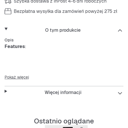
Szybka dostawa z InPost 4-6 dni roboczych
Bezpłatna wysyłka dla zamówień powyżej 275 zł
O tym produkcie
Opis
Features
:
Podświetlenie Illuminator
Pokaż więcej
Stoper: 1/100 sekundy – 1 godzina
Więcej informacji
Alarm dzienny
Automatyczny kalendarz
Ostatnio oglądane
Klasyfikacja wodoodporności (WR) według ISO