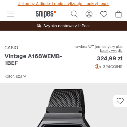
United by Attitude: Letnie stylizacje – odkryj teraz!
Szybka dostawa z InPost
zawiera VAT, jeśli dotyczy, plus
CASIO
koszty wysyłki
Vintage A168WEMB-
Cena
324,99 zł
1BEF
+ 324
COINS
Kolor
: szary