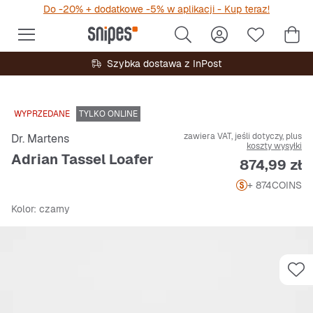
Do -20% + dodatkowe -5% w aplikacji - Kup teraz!
Szybka dostawa z InPost
WYPRZEDANE
TYLKO ONLINE
zawiera VAT, jeśli dotyczy, plus
Dr. Martens
koszty wysyłki
Adrian Tassel Loafer
Cena
874,99 zł
+ 874
COINS
Kolor
: czarny