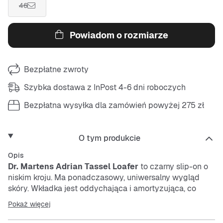
46
Powiadom o rozmiarze
Bezpłatne zwroty
Szybka dostawa z InPost 4-6 dni roboczych
Bezpłatna wysyłka dla zamówień powyżej 275 zł
O tym produkcie
Opis
Dr. Martens Adrian Tassel Loafer
to czarny
slip-on
o
niskim kroju. Ma ponadczasowy, uniwersalny wygląd
skóry. Wkładka jest oddychająca i amortyzująca, co
zapewnia wygodę noszenia. Antypoślizgowa podeszwa
Pokaż więcej
zewnętrzna gwarantuje pewny krok na każdej
powierzchni.