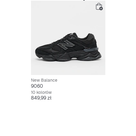
Niski k
Sznuro
New Balance
9060
10 kolorów
Cena
849,99 zł