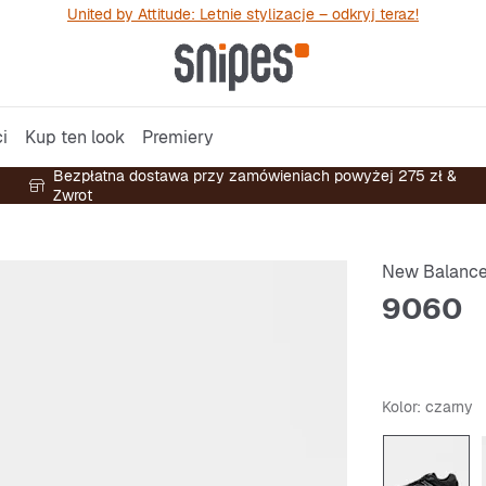
United by Attitude: Letnie stylizacje – odkryj teraz!
i
Kup ten look
Premiery
Bezpłatna dostawa przy zamówieniach powyżej 275 zł &
Zwrot
New Balanc
9060
Kolor
: czarny