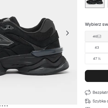
Wybierz sw
40
43
47 ½
Bezpłat
Szybka d