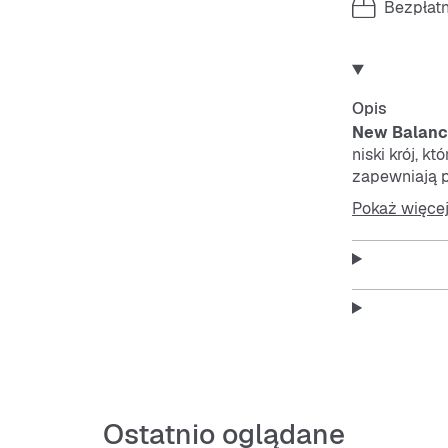
Bezpłat
Opis
New Balan
niski krój, k
zapewniają 
Pokaż więce
Ten sneaker
spacerze, w 
Features:
Kolor: 
Cholewk
Ostatnio oglądane