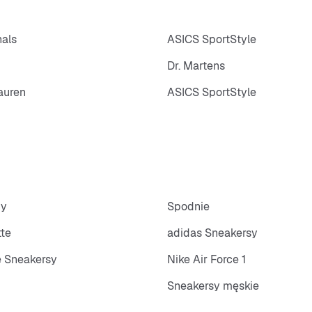
nals
ASICS SportStyle
Dr. Martens
auren
ASICS SportStyle
py
Spodnie
tte
adidas Sneakersy
 Sneakersy
Nike Air Force 1
Sneakersy męskie