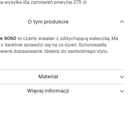
na wysyłka dla zamówień powyżej 275 zł
O tym produkcie
ce
9060
to czarny sneaker z oddychającą siateczką. Ma
tóry świetnie sprawdzi się na co dzień. Sznurowadła
pewne dopasowanie. Idealny do swobodnego stylu.
j
 łączy wygodę z nowoczesnym designem. Sprawdzi się na
szkole czy na spotkaniu z przyjaciółmi.
Materiał
Więcej informacji
czarny
a z siateczki dla dobrej wentylacji