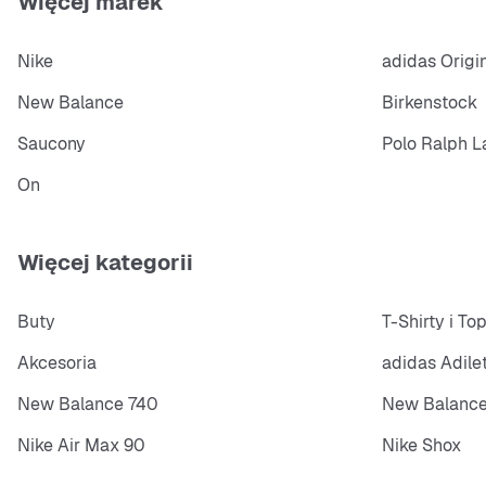
Więcej marek
Nike
adidas Origi
New Balance
Birkenstock
Saucony
Polo Ralph L
On
Więcej kategorii
Buty
T-Shirty i To
Akcesoria
adidas Adile
New Balance 740
New Balance
Nike Air Max 90
Nike Shox