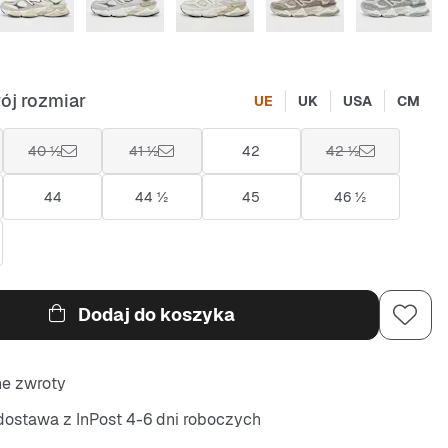
ój rozmiar
UE
UK
USA
CM
40 ½
41 ½
42
42 ½
44
44 ½
45
46 ½
Dodaj do koszyka
ne zwroty
ostawa z InPost 4-6 dni roboczych