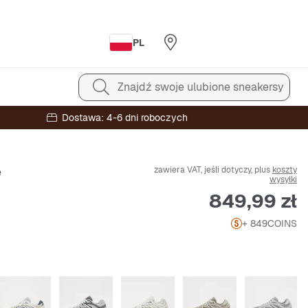
PL
Znajdź swoje ulubione sneakersy
Dostawa: 4-6 dni roboczych
zawiera VAT, jeśli dotyczy, plus
koszty
e
wysyłki
Cena
849,99 zł
+ 849
COINS