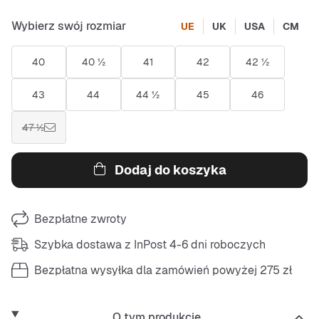
Wybierz swój rozmiar
UE
UK
USA
CM
40
40 ½
41
42
42 ½
43
44
44 ½
45
46
47 ½
Dodaj do koszyka
Bezpłatne zwroty
Szybka dostawa z InPost 4-6 dni roboczych
Bezpłatna wysyłka dla zamówień powyżej 275 zł
O tym produkcie