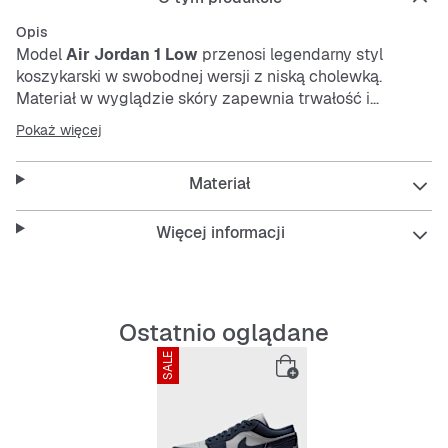
Opis
Model
Air Jordan 1 Low
przenosi legendarny styl
koszykarski w swobodnej wersji z niską cholewką.
Materiał w wyglądzie skóry zapewnia trwałość i
stabilność. Klasyczne sznurowanie gwarantuje pewne
Pokaż więcej
trzymanie, a niebieski design pasuje do każdego,
luźnego outfitu.
Materiał
Więcej informacji
Ostatnio oglądane
SALE