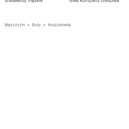
Sneakersy męskie
Nike Komplety dresowe
Mężczyźni
Buty
Koszykówka