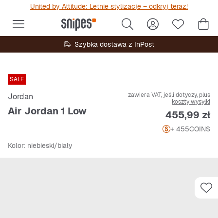
United by Attitude: Letnie stylizacje – odkryj teraz!
Szybka dostawa z InPost
SALE
zawiera VAT, jeśli dotyczy, plus
Jordan
koszty wysyłki
Air Jordan 1 Low
Cena
455,99 zł
+ 455
COINS
Kolor
: niebieski/biały