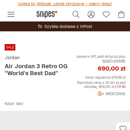
United by Attitude: Letnie stylizacje – odkryj teraz!
Szybka dostawa z InPost
SALE
zawiera VAT, jeśli dotyczy, plus
Jordan
koszty wysyłki
Air Jordan 3 Retro OG
Cena
690,00 zł
"World's Best Dad"
Cena regularna:
979,99 zł
Najniższa cena z 30 dni przed
obniżką:
800,00 zł
(-13 %)
+ 690
COINS
Kolor
: beż