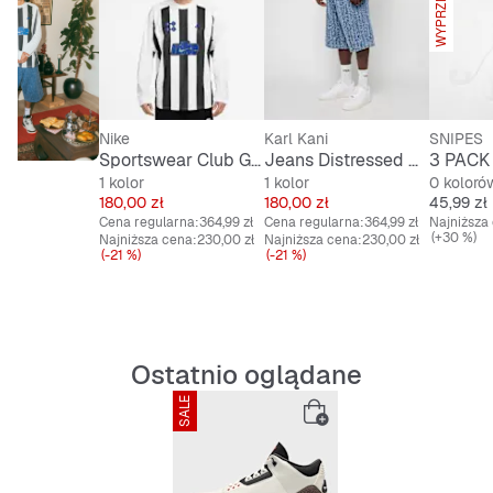
WYPRZEDANE
Nike
Karl Kani
SNIPES
Sportswear Club Goalie Top
Jeans Distressed Denim Jorts
1 kolor
1 kolor
0 koloró
Cena
Cena
Cena
180,00 zł
180,00 zł
45,99 zł
Cena regularna:
364,99 zł
Cena regularna:
364,99 zł
Najniższa
(+30 %)
Najniższa cena:
230,00 zł
Najniższa cena:
230,00 zł
(-21 %)
(-21 %)
Ostatnio oglądane
SALE