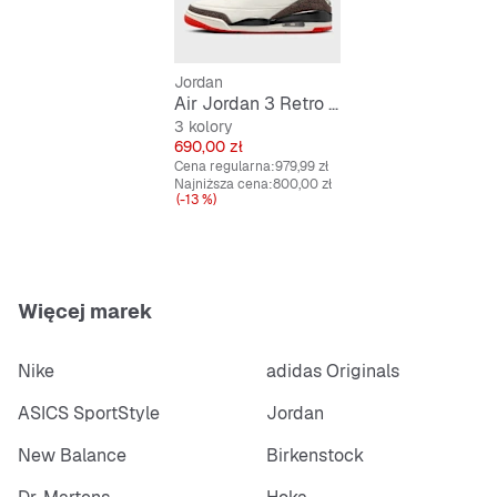
Jordan
Air Jordan 3 Retro OG "World's Best Dad"
3 kolory
Cena
690,00 zł
Cena regularna:
979,99 zł
Najniższa cena:
800,00 zł
(-13 %)
Więcej marek
Nike
adidas Originals
ASICS SportStyle
Jordan
New Balance
Birkenstock