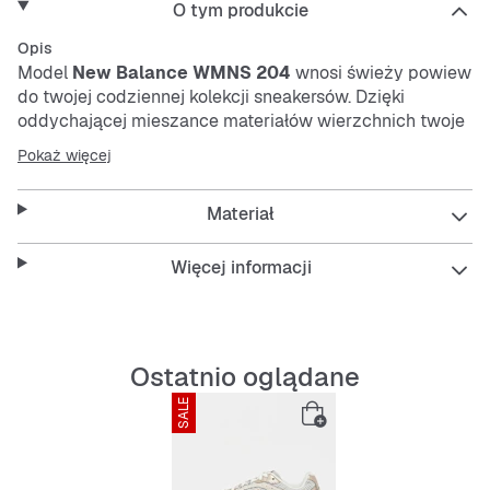
O tym produkcie
Opis
Model
New Balance WMNS 204
wnosi świeży powiew
do twojej codziennej kolekcji sneakersów. Dzięki
oddychającej mieszance materiałów wierzchnich twoje
stopy pozostaną przyjemnie chłodne nawet w gorące
Pokaż więcej
dni. Wygodne wyściółki i amortyzująca podeszwa
zapewniają komfort przy każdym kroku. Ten sneaker jest
Materiał
solidny, łatwy w pielęgnacji i oferuje pewną
przyczepność dzięki antypoślizgowej podeszwie
zewnętrznej.
Więcej informacji
Features:
Ostatnio oglądane
SALE
SNIPES EXCLUSIVE
Oddychający materiał wierzchni
Wygodne wyściółki