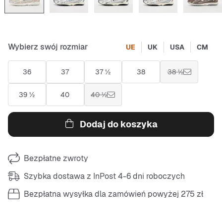
Wybierz swój rozmiar
UE
UK
USA
CM
36
37
37 ½
38
38 ½
39 ½
40
40 ½
Dodaj do koszyka
Bezpłatne zwroty
Szybka dostawa z InPost 4-6 dni roboczych
Bezpłatna wysyłka dla zamówień powyżej 275 zł