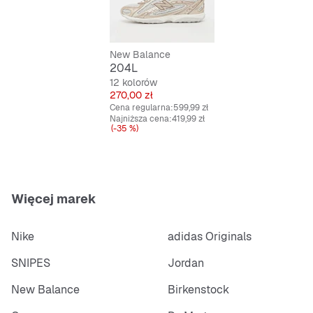
Amortyzująca podeszwa
New Balance
Antypoślizgowa i trwała podeszwa zewnętrzna
204L
12 kolorów
Sznurówki dla idealnego dopasowania
Cena
270,00 zł
Cena regularna:
599,99 zł
Najniższa cena:
419,99 zł
(-35 %)
Więcej marek
Nike
adidas Originals
SNIPES
Jordan
New Balance
Birkenstock