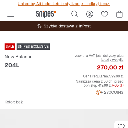
United by Attitude: Letnie stylizacje – odkryj teraz!
Szybka dostawa z InPost
SALE
SNIPES EXCLUSIVE
zawiera VAT, jeśli dotyczy, plus
New Balance
koszty wysyłki
204L
Cena
270,00 zł
Cena regularna:
599,99 zł
Najniższa cena z 30 dni przed
obniżką:
419,99 zł
(-35 %)
+ 270
COINS
Kolor
: beż