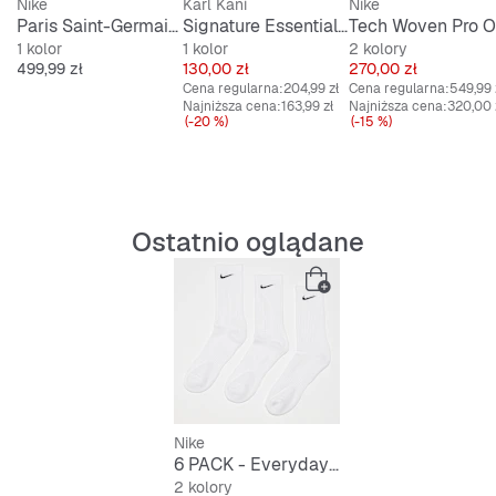
Nike
Karl Kani
Nike
Paris Saint-Germain 2026/27 Stadium Home
Signature Essential Boxy Raglan Longsleeve
1 kolor
1 kolor
2 kolory
Cena
Cena
Cena
499,99 zł
130,00 zł
270,00 zł
Cena regularna:
204,99 zł
Cena regularna:
549,99 
Najniższa cena:
163,99 zł
Najniższa cena:
320,00 
(-20 %)
(-15 %)
Ostatnio oglądane
Nike
6 PACK - Everyday Cushioned Training Crew Socks
2 kolory