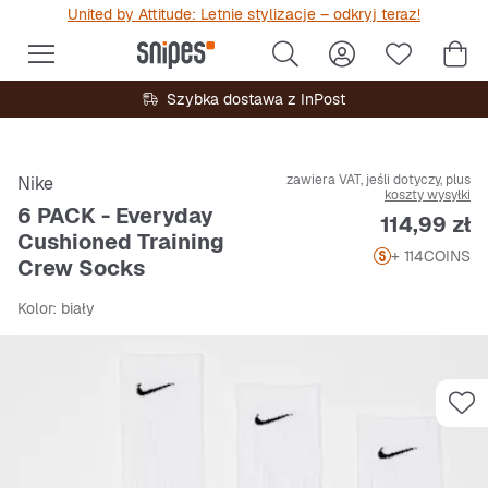
United by Attitude: Letnie stylizacje – odkryj teraz!
Szybka dostawa z InPost
zawiera VAT, jeśli dotyczy, plus
Nike
koszty wysyłki
6 PACK - Everyday
Cena
114,99 zł
Cushioned Training
+ 114
COINS
Crew Socks
Kolor
: biały