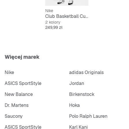
Nike
Club Basketball Cuff Pant
2 kolory
Cena
249,99 zł
Więcej marek
Nike
adidas Originals
ASICS SportStyle
Jordan
New Balance
Birkenstock
Dr. Martens
Hoka
Saucony
Polo Ralph Lauren
ASICS SportStyle
Karl Kani