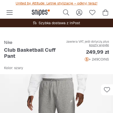
United by Attitude: Letnie stylizacje – odkryj teraz!
Szybka dostawa z InPost
zawiera VAT, jeśli dotyczy, plus
Nike
koszty wysyłki
Club Basketball Cuff
Cena
249,99 zł
Pant
+ 249
COINS
Kolor
: szary