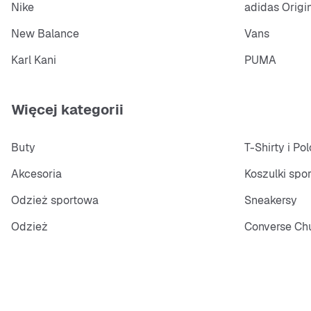
Nike
adidas Origi
New Balance
Vans
Karl Kani
PUMA
Więcej kategorii
Buty
T-Shirty i Pol
Akcesoria
Koszulki spo
Odzież sportowa
Sneakersy
Odzież
Converse Chu