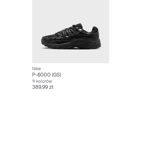
Nike
P-6000 (GS)
11 kolorów
Cena
389,99 zł