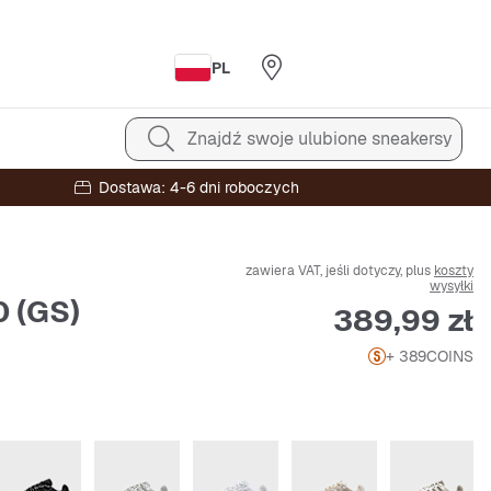
PL
Znajdź swoje ulubione sneakersy
Dostawa: 4-6 dni roboczych
zawiera VAT, jeśli dotyczy, plus
koszty
wysyłki
 (GS)
Cena
389,99 zł
+ 389
COINS