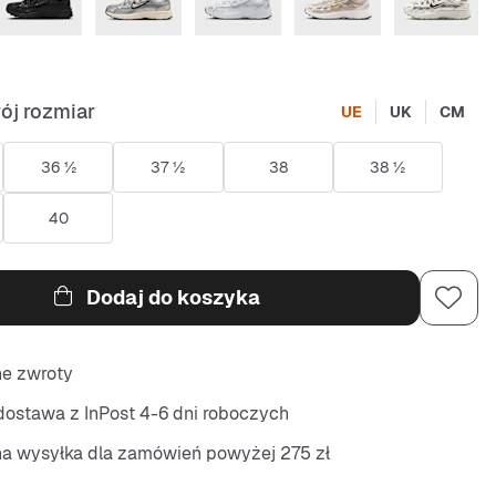
ój rozmiar
UE
UK
CM
36 ½
37 ½
38
38 ½
40
Dodaj do koszyka
ne zwroty
ostawa z InPost 4-6 dni roboczych
na wysyłka dla zamówień powyżej 275 zł