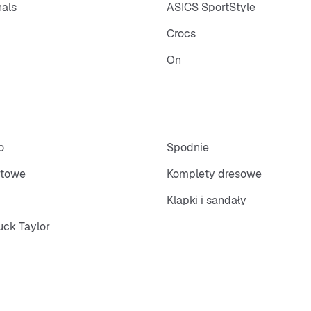
nals
ASICS SportStyle
Crocs
On
o
Spodnie
rtowe
Komplety dresowe
Klapki i sandały
ck Taylor