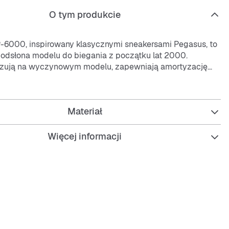
O tym produkcie
-6000, inspirowany klasycznymi sneakersami Pegasus, to
dsłona modelu do biegania z początku lat 2000.
zują na wyczynowym modelu, zapewniają amortyzację
ć, a ich sportowy fason i przewiewne materiały tworzą
j
czenie lekkości i wygody, które przyciąga wzrok.
Materiał
son nawiązuje do modeli Nike Pegasus 25 i Nike
6.
kóry naturalnej i syntetycznej z przewiewną siateczką
Więcej informacji
ałość i przewiewność cholewki.
mortyzacją poprawia wygodę stopy.
szwa zewnętrzna zwiększa trwałość i przyczepność.