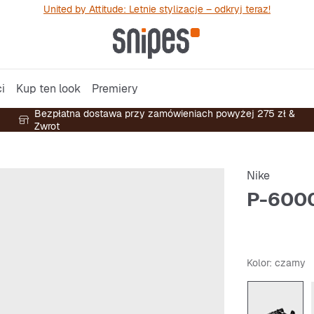
United by Attitude: Letnie stylizacje – odkryj teraz!
i
Kup ten look
Premiery
Bezpłatna dostawa przy zamówieniach powyżej 275 zł &
Zwrot
Nike
P-6000
Kolor
: czarny