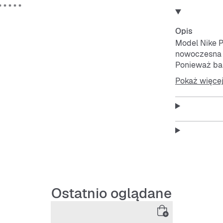
Opis
Model Nike P
nowoczesna o
Ponieważ ba
i sprężystoś
Pokaż więce
idealne połą
Klasyczny fa
Pegasus 200
Połączenie s
zwiększa trw
Wkładka z a
Gumowa pode
Ostatnio oglądane