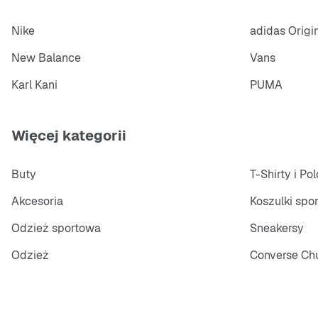
Nike
adidas Origi
New Balance
Vans
Karl Kani
PUMA
Więcej kategorii
Buty
T-Shirty i Pol
Akcesoria
Koszulki spo
Odzież sportowa
Sneakersy
Odzież
Converse Chu