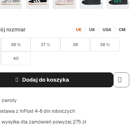
ój rozmiar
UE
UK
USA
CM
36 ⅔
37 ⅓
38
38 ⅔
40
Dodaj do koszyka
 zwroty
stawa z InPost 4-6 dni roboczych
 wysyłka dla zamówień powyżej 275 zł