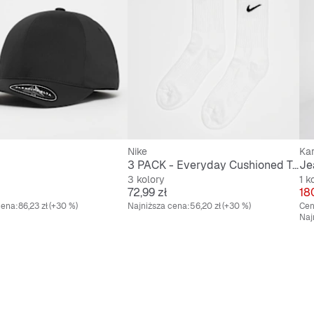
Nike
Kar
3 PACK - Everyday Cushioned Training Crew Socks
Je
3 kolory
1 k
Cena
Ce
72,99 zł
18
cena:
86,23 zł
(+30 %)
Najniższa cena:
56,20 zł
(+30 %)
Cen
Naj