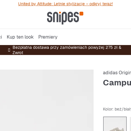
United by Attitude: Letnie stylizacje – odkryj teraz!
i
Kup ten look
Premiery
Bezpłatna dostawa przy zamówieniach powyżej 275 zł &
Zwrot
adidas Origi
Campus
Kolor
: beż/biał