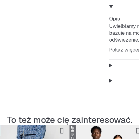
Opis
Uwielbiamy r
bazuje na mo
odświeżenie.
wygląd. Połą
Pokaż więce
Features:
Oddych
Antypo
przycz
To też może cię zainteresować.
Trwałe 