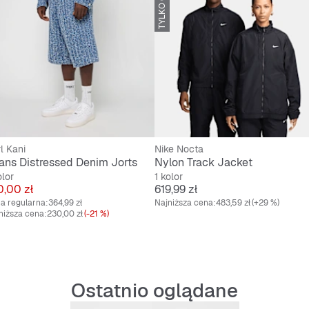
TYLKO ONLINE
Wygodny
Gładka
l Kani
Nike Nocta
ans Distressed Denim Jorts
Nylon Track Jacket
olor
1 kolor
na
Cena
0,00 zł
619,99 zł
a regularna:
364,99 zł
Najniższa cena:
483,59 zł
(+29 %)
niższa cena:
230,00 zł
(-21 %)
Ostatnio oglądane