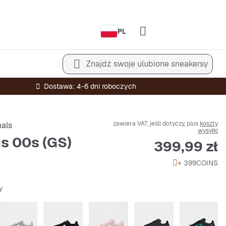
PL
Znajdź swoje ulubione sneakersy
Dostawa: 4-6 dni roboczych
zawiera VAT, jeśli dotyczy, plus
koszty
nals
wysyłki
 00s (GS)
Cena
399,99 zł
+ 399
COINS
y