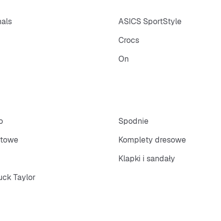
nals
ASICS SportStyle
Crocs
On
o
Spodnie
rtowe
Komplety dresowe
Klapki i sandały
ck Taylor