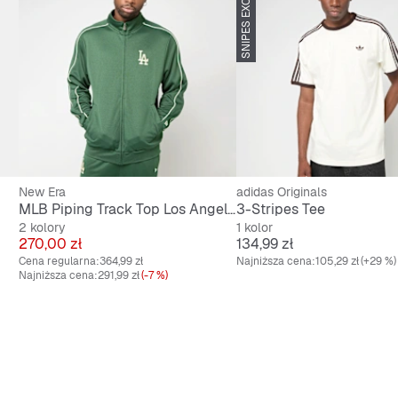
SNIPES EXCLUSIVE
, niski sneaker ze sznurowadłami
 cholewka dla czystego wyglądu
New Era
adidas Originals
MLB Piping Track Top Los Angeles Dodgers
3-Stripes Tee
2 kolory
1 kolor
Cena
Cena
270,00 zł
134,99 zł
Cena regularna:
364,99 zł
Najniższa cena:
105,29 zł
(+29 %)
Najniższa cena:
291,99 zł
(-7 %)