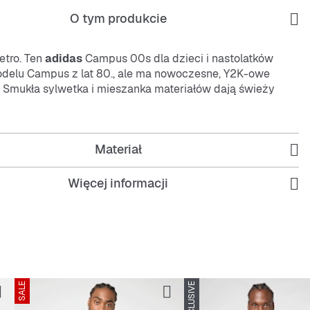
O tym produkcie
etro. Ten
adidas
Campus 00s dla dzieci i nastolatków
delu Campus z lat 80., ale ma nowoczesne, Y2K-owe
 Smukła sylwetka i mieszanka materiałów dają świeży
cz je z ulubionymi jeansami i jesteś gotowy do wyjścia.
j
Materiał
Więcej informacji
ająca, amortyzująca wkładka
ślizgowa, odporna na ścieranie podeszwa z wysoką
epnością
SALE
i elastyczne dla większej swobody ruchów