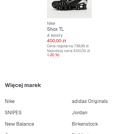
na boki.
Nike
Shox TL
4 kolory
Cena
400,00 zł
Cena regularna:
739,99 zł
Najniższa cena:
500,00 zł
(-20 %)
Więcej marek
Nike
adidas Originals
SNIPES
Jordan
New Balance
Birkenstock