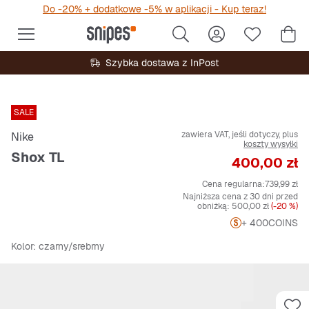
Do -20% + dodatkowe -5% w aplikacji - Kup teraz!
Szybka dostawa z InPost
SALE
zawiera VAT, jeśli dotyczy, plus
Nike
koszty wysyłki
Shox TL
Cena
400,00 zł
Cena regularna:
739,99 zł
Najniższa cena z 30 dni przed
obniżką:
500,00 zł
(-20 %)
+ 400
COINS
Kolor
: czarny/srebrny