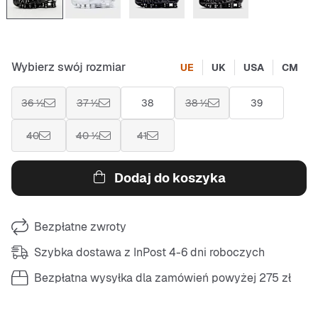
Wybierz swój rozmiar
UE
UK
USA
CM
36 ½
37 ½
38
38 ½
39
40
40 ½
41
Dodaj do koszyka
Bezpłatne zwroty
Szybka dostawa z InPost 4-6 dni roboczych
Bezpłatna wysyłka dla zamówień powyżej 275 zł