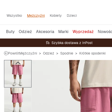
Wszystko
Mężczyźni
Kobiety
Dzieci
Buty
Odzież
Akcesoria
Marki
Wyprzedaż
Nowośc
Szybka dostawa z InPost
Powrót
Mężczyźni
Odzież
Spodnie
Krótkie spodenki