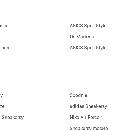
nals
ASICS SportStyle
Dr. Martens
auren
ASICS SportStyle
py
Spodnie
tte
adidas Sneakersy
 Sneakersy
Nike Air Force 1
Sneakersy męskie