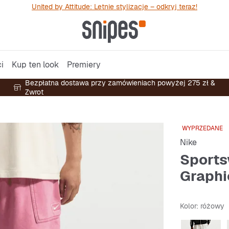
United by Attitude: Letnie stylizacje – odkryj teraz!
i
Kup ten look
Premiery
Bezpłatna dostawa przy zamówieniach powyżej 275 zł &
Zwrot
WYPRZEDANE
Nike
Sports
Graphi
Kolor
: różowy