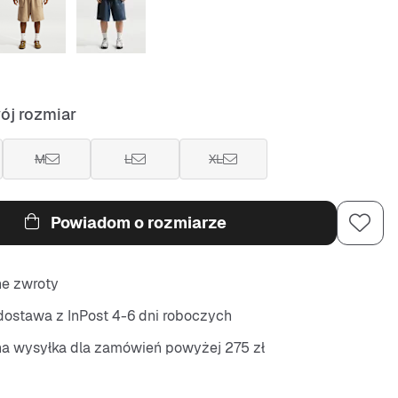
ój rozmiar
M
L
XL
Powiadom o rozmiarze
ne zwroty
ostawa z InPost 4-6 dni roboczych
na wysyłka dla zamówień powyżej 275 zł