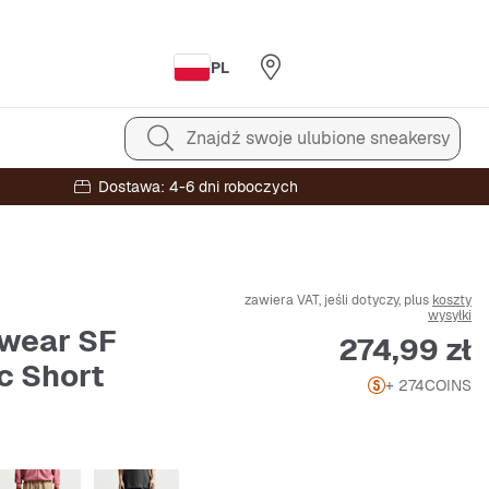
PL
Znajdź swoje ulubione sneakersy
Dostawa: 4-6 dni roboczych
zawiera VAT, jeśli dotyczy, plus
koszty
wysyłki
wear SF
Cena
274,99 zł
c Short
+ 274
COINS