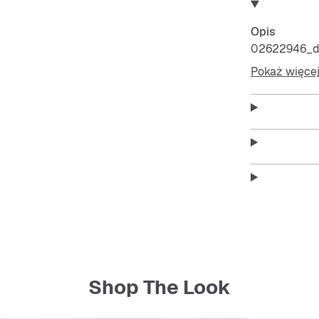
Opis
02622946_de
Pokaż więce
Shop The Look