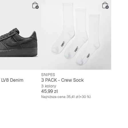
SNIPES
07 LV8 Denim
3 PACK - Crew Sock
3 kolory
Cena
45,99 zł
Najniższa cena:
35,41 zł
(+30 %)