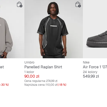
Umbro
Nike
et
Panelled Raglan Shirt
Air Force 1 '
1 kolor
24 kolory
Cena
Cena
90,00 zł
549,99 zł
Cena regularna:
274,99 zł
(-30 %)
Najniższa cena:
110,00 zł
(-18 %)