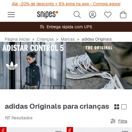
Até -20% de desconto + 5% extra na app - Compra agora!
Entrega rápida com UPS
Página inicial
Crianças
Marcas
adidas Originals
adidas Originals para crianças
197 Resultados
Filtra