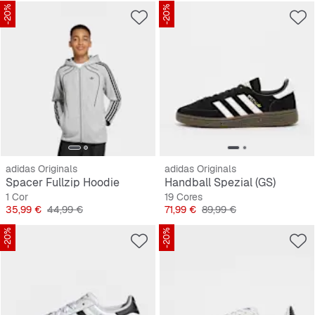
-20%
-20%
adidas Originals
adidas Originals
Spacer Fullzip Hoodie
Handball Spezial (GS)
1 Cor
19 Cores
Preço
Preço original
Preço
Preço original
35,99 €
44,99 €
71,99 €
89,99 €
-20%
-20%