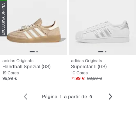
EXCLUSIVA SNIPES
adidas Originals
adidas Originals
Handball Spezial (GS)
Superstar II (GS)
19 Cores
10 Cores
Preço
Preço
Preço original
99,99 €
71,99 €
89,99 €
Página
a partir de
1
9