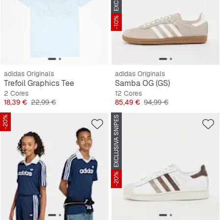
-10%
adidas Originals
adidas Originals
Trefoil Graphics Tee
Samba OG (GS)
2 Cores
12 Cores
Preço
Preço original
Preço
Preço original
18,39 €
22,99 €
85,49 €
94,99 €
-20%
EXCLUSIVA SNIPES
-20%