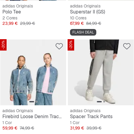
adidas Originals
adidas Originals
Polo Tee
Superstar II (GS)
2 Cores
10 Cores
Preço
Preço original
Preço
Preço original
23,99 €
29,99 €
67,99 €
84,99 €
FLASH DEAL
-20%
-20%
adidas Originals
adidas Originals
Firebird Loose Denim Track Top
Spacer Track Pants
1 Cor
1 Cor
Preço
Preço original
Preço
Preço original
59,99 €
74,99 €
31,99 €
39,99 €