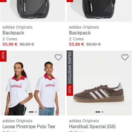
adidas Originals
adidas Originals
Backpack
Backpack
2 Cores
2 Cores
Preço
Preço original
Preço
Preço original
55,99 €
69,99 €
55,99 €
69,99 €
-20%
EXCLUSIVA SNIPES
-20%
adidas Originals
adidas Originals
Loose Pinstripe Polo Tee
Handball Spezial (GS)