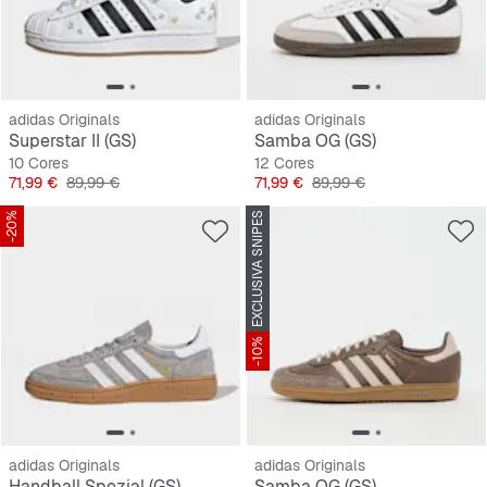
adidas Originals
adidas Originals
Superstar II (GS)
Samba OG (GS)
10 Cores
12 Cores
Preço
Preço original
Preço
Preço original
71,99 €
89,99 €
71,99 €
89,99 €
-20%
EXCLUSIVA SNIPES
-10%
adidas Originals
adidas Originals
Handball Spezial (GS)
Samba OG (GS)