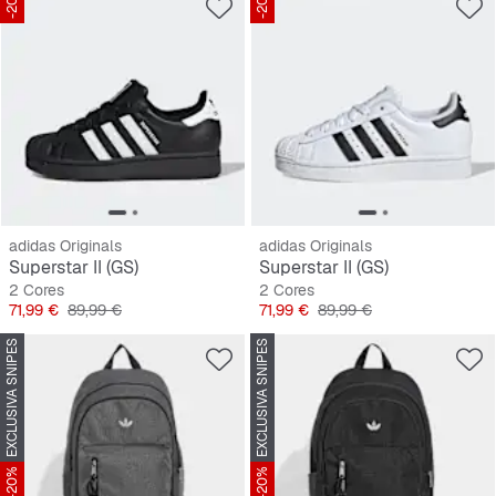
-20%
-20%
adidas Originals
adidas Originals
Superstar II (GS)
Superstar II (GS)
2 Cores
2 Cores
Preço
Preço original
Preço
Preço original
71,99 €
89,99 €
71,99 €
89,99 €
EXCLUSIVA SNIPES
EXCLUSIVA SNIPES
-20%
-20%