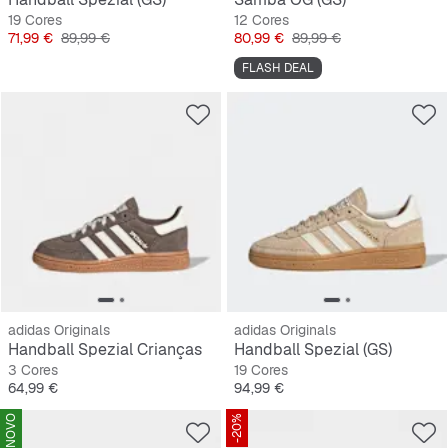
19 Cores
12 Cores
Preço
Preço original
Preço
Preço original
71,99 €
89,99 €
80,99 €
89,99 €
FLASH DEAL
adidas Originals
adidas Originals
Handball Spezial Crianças
Handball Spezial (GS)
3 Cores
19 Cores
Preço
Preço
64,99 €
94,99 €
NOVO
-20%