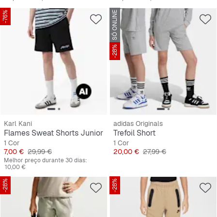
-76%
SÓ ONLINE
-28%
Karl Kani
adidas Originals
Flames Sweat Shorts Junior
Trefoil Short
1 Cor
1 Cor
Preço
Preço original
Preço
Preço original
7,00 €
29,99 €
20,00 €
27,99 €
Melhor preço durante 30 dias:
10,00 €
-28%
-28%