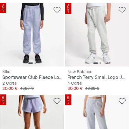
-37%
-40%
Nike
New Balance
Sportswear Club Fleece Loose Graphic Pant
French Terry Small Logo Jogger
2 Cores
4 Cores
Preço
Preço original
Preço
Preço original
30,00 €
47,99 €
30,00 €
49,99 €
-33%
-33%