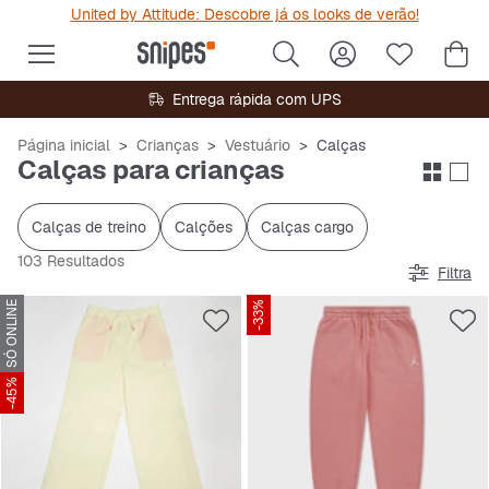
United by Attitude: Descobre já os looks de verão!
Entrega rápida com UPS
Página inicial
Crianças
Vestuário
Calças
Calças para crianças
Calças de treino
Calções
Calças cargo
103 Resultados
Filtra
SÓ ONLINE
-33%
-45%