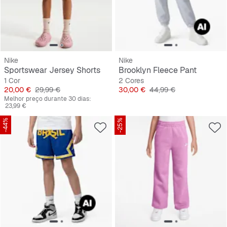
Nike
Nike
Sportswear Jersey Shorts
Brooklyn Fleece Pant
1 Cor
2 Cores
Preço
Preço original
Preço
Preço original
20,00 €
29,99 €
30,00 €
44,99 €
Melhor preço durante 30 dias:
23,99 €
-44%
-25%