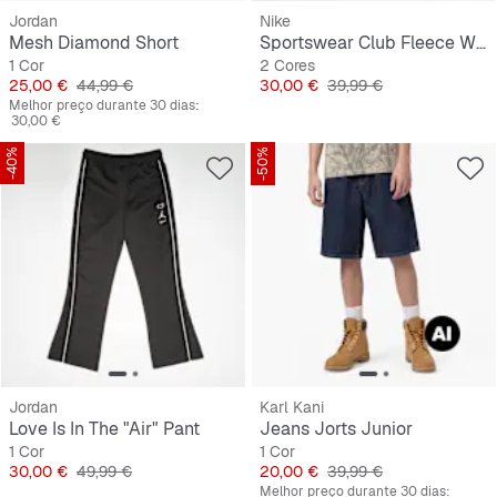
Jordan
Nike
Mesh Diamond Short
Sportswear Club Fleece Wide-Leg Low Brand Read Pant
1 Cor
2 Cores
Preço
Preço original
Preço
Preço original
25,00 €
44,99 €
30,00 €
39,99 €
Melhor preço durante 30 dias:
30,00 €
-40%
-50%
Jordan
Karl Kani
Love Is In The "Air" Pant
Jeans Jorts Junior
1 Cor
1 Cor
Preço
Preço original
Preço
Preço original
30,00 €
49,99 €
20,00 €
39,99 €
Melhor preço durante 30 dias: