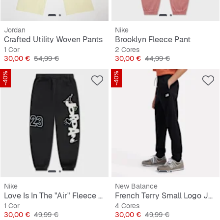
Jordan
Nike
Crafted Utility Woven Pants
Brooklyn Fleece Pant
1 Cor
2 Cores
Preço
Preço original
Preço
Preço original
30,00 €
54,99 €
30,00 €
44,99 €
-40%
-40%
Nike
New Balance
Love Is In The "Air" Fleece Pant
French Terry Small Logo Jogger
1 Cor
4 Cores
Preço
Preço original
Preço
Preço original
30,00 €
49,99 €
30,00 €
49,99 €