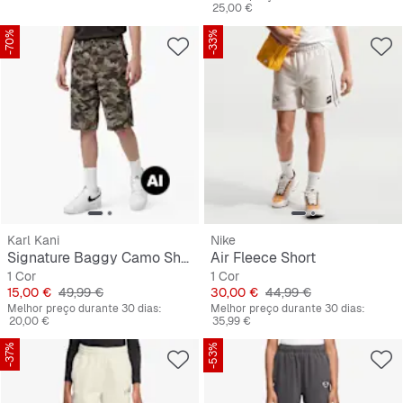
25,00 €
-70%
-33%
Karl Kani
Nike
Signature Baggy Camo Shorts Junior
Air Fleece Short
1 Cor
1 Cor
Preço
Preço original
Preço
Preço original
15,00 €
49,99 €
30,00 €
44,99 €
Melhor preço durante 30 dias:
Melhor preço durante 30 dias:
20,00 €
35,99 €
-37%
-53%