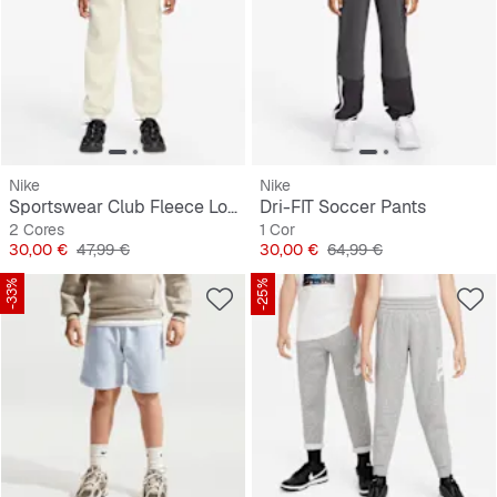
Nike
Nike
Sportswear Club Fleece Loose Graphic Pant
Dri-FIT Soccer Pants
2 Cores
1 Cor
Preço
Preço original
Preço
Preço original
30,00 €
47,99 €
30,00 €
64,99 €
-33%
-25%