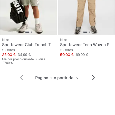
Nike
Nike
Sportswear Club French Terry Shorts
Sportswear Tech Woven Pants
2 Cores
3 Cores
Preço
Preço original
Preço
Preço original
25,00 €
34,99 €
50,00 €
69,99 €
Melhor preço durante 30 dias:
27,99 €
Página
a partir de
1
5