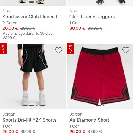
Nike
Nike
Sportswear Club Fleece French Terry Shorts
Club Fleece Joggers
2 Cores
1 Cor
Preço
Preço original
Preço
Preço original
20,00 €
29,99 €
30,00 €
39,99 €
Melhor preço durante 30 dias:
23,99 €
-37%
-34%
Jordan
Jordan
Sports Dri-Fit Y2K Shorts
Air Diamond Short
1 Cor
1 Cor
Preço
Preço original
Preço
Preço original
25,00 €
39,99 €
25,00 €
37,99 €