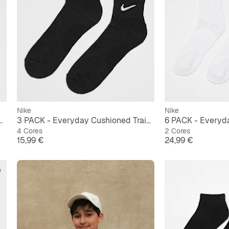
Nike
Nike
Fleece Full-Zip Hoodie
3 PACK - Everyday Cushioned Training Ankle Socks
4 Cores
2 Cores
Preço
Preço
15,99 €
24,99 €