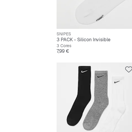
SNIPES
3 PACK - Silicon Invisible
3 Cores
Preço
7,99 €