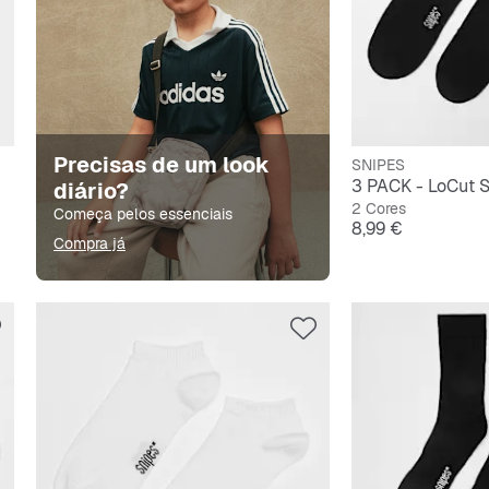
Precisas de um look
SNIPES
3 PACK - LoCut 
diário?
2 Cores
Começa pelos essenciais
Preço
8,99 €
Compra já