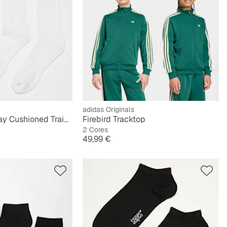
adidas Originals
6 PACK - Everyday Cushioned Training Crew Socks
Firebird Tracktop
2 Cores
Preço
49,99 €