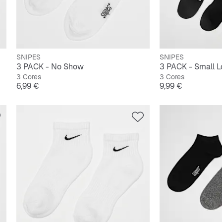
SNIPES
SNIPES
3 PACK - No Show
3 Cores
3 Cores
Preço
Preço
6,99 €
9,99 €