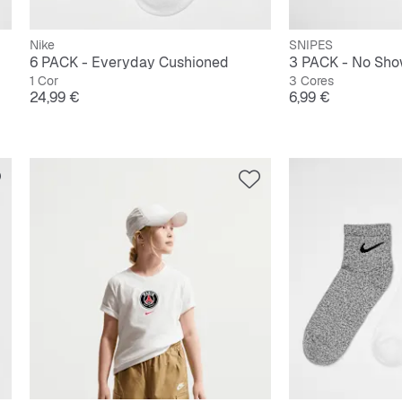
Nike
SNIPES
6 PACK - Everyday Cushioned
3 PACK - No Sh
1 Cor
3 Cores
Preço
Preço
24,99 €
6,99 €