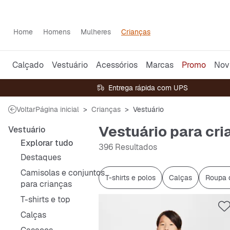
Home
Homens
Mulheres
Crianças
Calçado
Vestuário
Acessórios
Marcas
Promo
Nov
Entrega rápida com UPS
Voltar
Página inicial
Crianças
Vestuário
Vestuário para cr
Vestuário
Explorar tudo
396 Resultados
Destaques
Camisolas e conjuntos
T-shirts e polos
Calças
Roupa 
para crianças
T-shirts e top
Calças