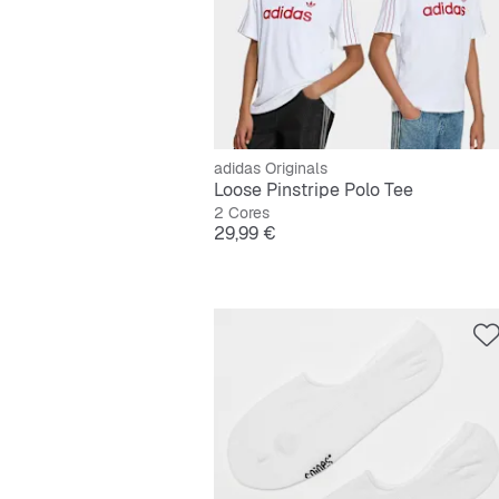
adidas Originals
Loose Pinstripe Polo Tee
2 Cores
Preço
29,99 €