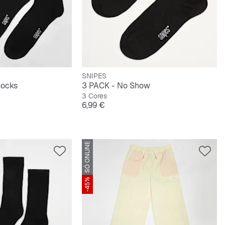
SNIPES
Socks
3 PACK - No Show
3 Cores
Preço
6,99 €
SÓ ONLINE
-45%