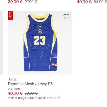
Preço
Preço original
Preço
Preço o
20,00 €
27,99 €
40,00 €
54,99 
-42%
Jordan
Essential Mesh Jersey P6
2 Cores
Preço
Preço original
40,00 €
69,99 €
Melhor preço durante 30 dias:
50,00 €