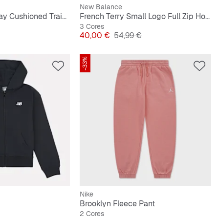
New Balance
3 PACK - Everyday Cushioned Training Ankle Socks
French Terry Small Logo Full Zip Hoodie
3 Cores
Preço
Preço original
40,00 €
54,99 €
-33%
Nike
Brooklyn Fleece Pant
2 Cores