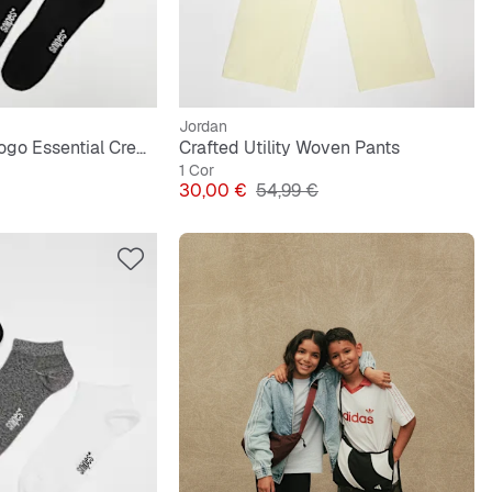
Jordan
3 PACK - Small Logo Essential Crew Socks
Crafted Utility Woven Pants
1 Cor
Preço
Preço original
30,00 €
54,99 €