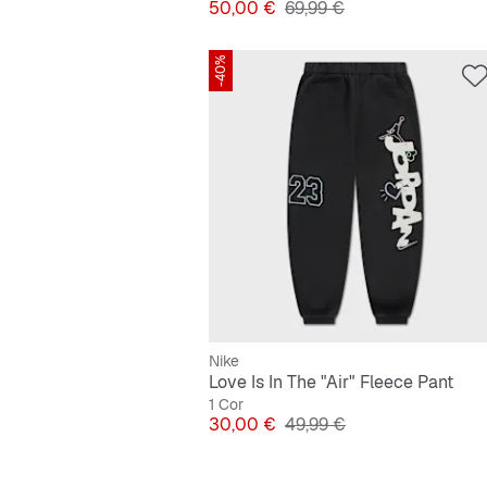
Preço
Preço original
50,00 €
69,99 €
-40%
Nike
Love Is In The "Air" Fleece Pant
1 Cor
Preço
Preço original
30,00 €
49,99 €