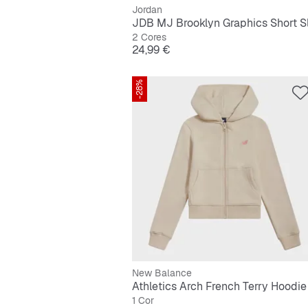
Jordan
2 Cores
Preço
24,99 €
-28%
New Balance
Athletics Arch French Terry Hoodie
1 Cor