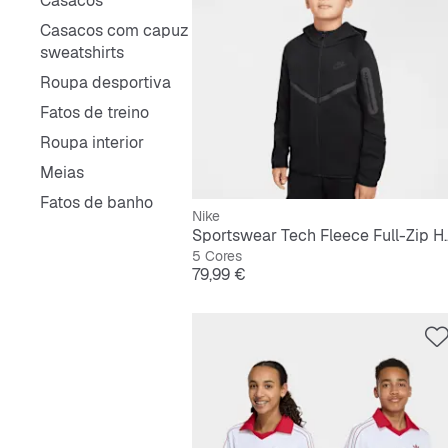
Casacos
Casacos com capuz e
sweatshirts
Roupa desportiva
Fatos de treino
Roupa interior
Meias
Fatos de banho
Nike
Sportswear Tech 
5 Cores
Preço
79,99 €