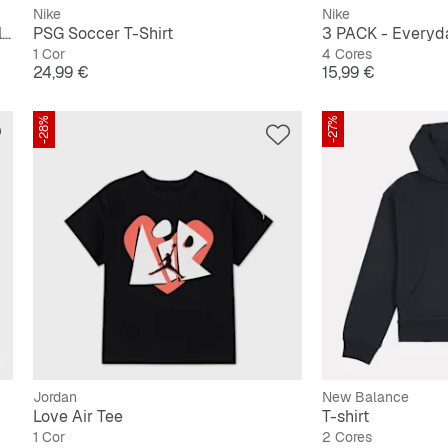
Nike
Nike
JDB MJ Brooklyn Graphics Short Sleeve Tee
PSG Soccer T-Shirt
1 Cor
4 Cores
Preço
Preço
24,99 €
15,99 €
-28%
-27%
Jordan
New Balance
Love Air Tee
T-shirt
1 Cor
2 Cores